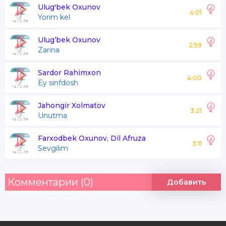
Shaydolaring ko'pdir ammo
Ulug'bek Oxunov
4:01
Yorim kel
Mening kabi fidosi yo'q
Ulug’bek Oxunov
2:59
Zarina
Unutma yor men zoringni
Sog'inganman diydoringni
Sardor Rahimxon
4:00
Ey sinfdosh
Ikki zulfing zul noringni
Iki chashming xumoringni
Jahongir Xolmatov
3:21
Unutma
Farxodbek Oxunov, Dil Afruza
Sog'inchlarda o'rtandi jon
3:11
Sevgilim
Sabrim tomon holim yomon
Bilgin yuzig hayoimda
Комментарии (0)
Добавить
Ketmas zamon ketmas zamon
Unutma yor men zoringni