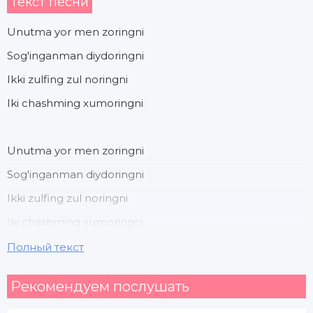
Текст песни
Unutma yor men zoringni
Sog'inganman diydoringni
Ikki zulfing zul noringni
Iki chashming xumoringni
Unutma yor men zoringni
Sog'inganman diydoringni
Ikki zulfing zul noringni
Iki chashming xumoringni
Полный текст
Suyganimsan o'zing tanho
Рекомендуем послушать
Sensiz umrim ma'nosi yo'q