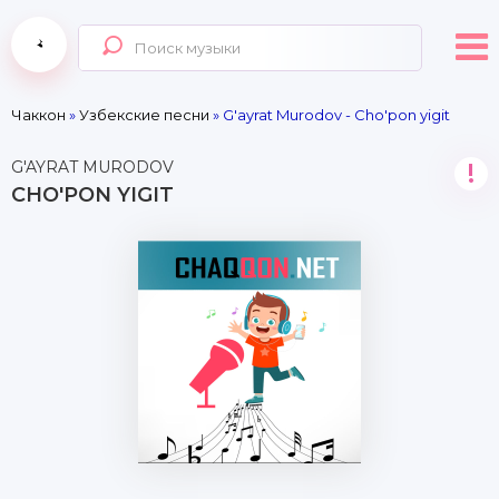
Чаккон
»
Узбекские песни
» G'ayrat Murodov - Cho'pon yigit
G'AYRAT MURODOV
!
CHO'PON YIGIT