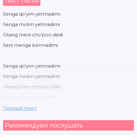
Текст песни
Senga qo'yim yetmadimi
Senga molim yetmadimi
Otang meni cho'pon dedi
Seni menga bermadimi
Senga qo'yim yetmadimi
Senga molim yetmadimi
Otang bizni cho'pon bilib
Seni menga bermadimi
Полный текст
Sen bilan men yurgan chog'lar
Рекомендуем послушать
Lolaqizg'aldoqdek eding