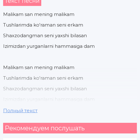
Текст песни
Malikam san mening malikam
Tushlarimda ko'raman seni erkam
Shaxzodangman seni yaxshi bilasan
Izimizdan yurganlarni hammasiga dam
Malikam san mening malikam
Tushlarimda ko'raman seni erkam
Shaxzodangman seni yaxshi bilasan
Izimizdan yurganlarni hammasiga dam
Полный текст
Dardlariga topilmay hech chora
Рекомендуем послушать
Izlaringdan emishlar ovvora