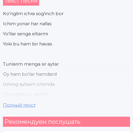
Текст песни
Ko'nglim ichra sog'inch bor
Ichim yonar har nafas
Yo'llar senga eltarmi
Yoki bu ham bir havas
Tunlarim menga sir aytar
Oy ham bo'lar hamdard
Isming aytsam ichimda
Titraydida bu qalbim
Полный текст
Har qadamda payvasta
Рекомендуем послушать
Yor uchun asta asta