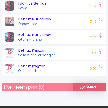
Noznanin yorim manga
Islom va Behruz
3:07
Leyla
Kela qolmas bir pasda
Behruz Nuriddinov
3:43
Dadam bor
Har qadamda payvasta
Yor uchun asta asta
Behruz Nuriddinov
2:44
Otam mening
Noznanin yorim manga
Kela qolmas bir pasda
Behruz (Yagzon)
0:13
So'rasalar o'ldi denglar
Behruz (Yagzon)
Kel bir pasda jonim yur
0:50
O'sha ko'chada
Kutar seni bu diyor
Har qadamim sen tomon
Комментарии (0)
Добавить
To'xtamasman hech qachon
Yo'llar uzoq bo'lsa ham