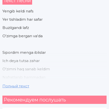
Текст песни
Yengib keldi nafs
Yer tishladim har safar
Buzilgandi lafz
O'zimga bergan va'da
Sipordim menga iblislar
Ich deya tutsa zahar
O'zimni haq sanab keldim
Nafratlanib hammadan
Полный текст
Dunyoviy o'y hayolla
Рекомендуем послушать
Qo'ymoqda mast qilib