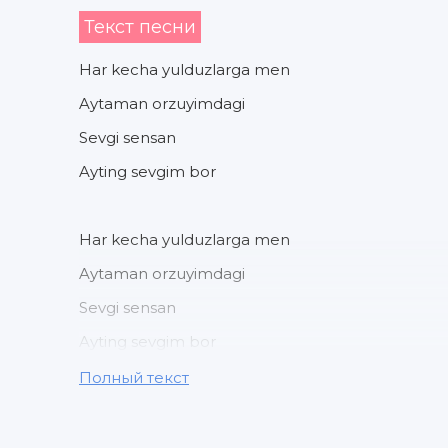
Текст песни
Har kecha yulduzlarga men
Aytaman orzuyimdagi
Sevgi sensan
Ayting sevgim bor
Har kecha yulduzlarga men
Aytaman orzuyimdagi
Sevgi sensan
Ayting sevgim bor
Полный текст
Topaman sani man
Yo'llar uzoq bo'lsa ham