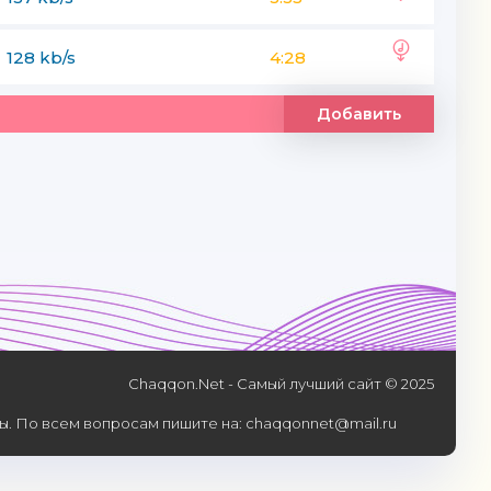
128 kb/s
4:28
Добавить
Chaqqon.Net - Самый лучший сайт © 2025
. По всем вопросам пишите на: chaqqonnet@mail.ru