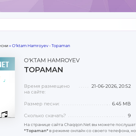
есни
» O'ktam Hamroyev - Topaman
O'KTAM HAMROYEV
TOPAMAN
Время размещено
21-06-2026, 20:52
на сайте:
Размер песни:
6.45 MB
Сколько скачать?
9
На странице сайта Chaqqon.Net вы можете послушат
"Topaman"
в режиме онлайн со своего телефона, ноу