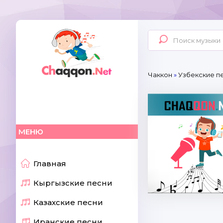
Чаккон
»
Узбекские п
МЕНЮ
Главная
Кыргызские песни
Казахские песни
Иранские песни