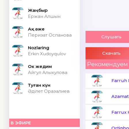
Жаңбыр
Ержан Алшын
Ақ әже
Перизат Оспанова
Слушать
Nozlaring
Скачать
Erkin Xudoyqulov
Рекомендуем
Ок жедим
Айгул Алыкулова
Farruh
Туған күн
Әділет Оразалиев
Azamat
Farrux
В ЭФИРЕ
Ortiqbo