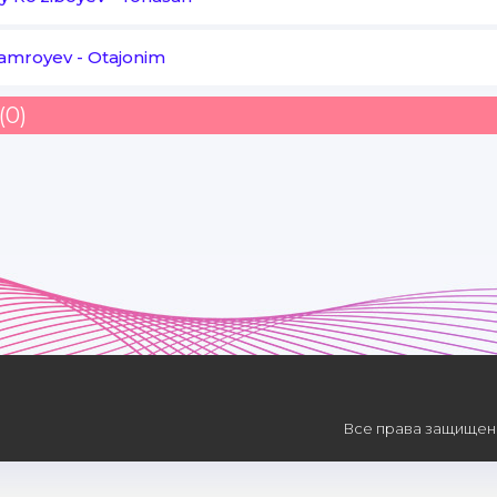
Hamroyev
-
Otajonim
(0)
Все права защищены