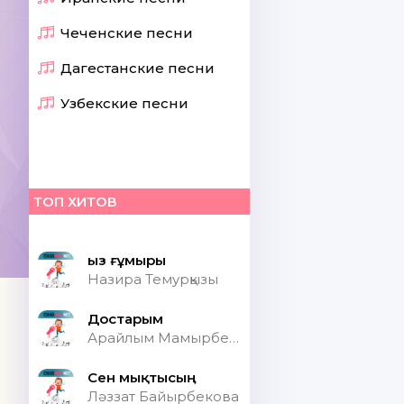
Чеченские песни
Дагестанские песни
Узбекские песни
ТОП ХИТОВ
Қыз ғұмыры
Назира Темурқызы
Достарым
Арайлым Мамырбекқызы
Сен мықтысың
Ләззат Байырбекова