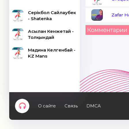
Серікбол Сайлаубек
Zafar 
- Shatenka
Комментарии 
Асылан Кенжетай -
Толқындай
Мадина Келгенбай -
KZ Mans
О сайте
Связь
DMCA