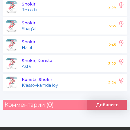
Vaqt bu arg'imchoq yashab qo'ydim
Shokir
2:34
Jim o'tir
Ancha hafta
Shokir
3:35
Shag'al
Yetti yuz o'n ikkiz
Olti yuz o'n to'qqiz xatardek
Shokir
2:45
Halol
Pochirtim qiyshiq telefon to'lgan
Xuddi daftardek
Shokir, Konsta
3:22
Asta
Konsta, Shokir
Ko'rdim xatolarni
2:24
Krassovkamda loy
Ortga tashladim nzarani
Hayot quruq bo'lsa
Комментарии (0)
Добавить
Maksimum bu Alhazardek