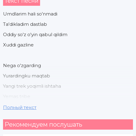
Текст песни
Umdlarim hali so'nmadi
Ta'dikladim dastlab
Oddiy so'z o'yin qabul qildim
Xuddi gazline
Nega o'zgarding
Yurardingku maqtab
Yangi trek yoqimli ishtaha
Yemas tribe
Полный текст
Xeytlarga so'z taxliman
Рекомендуем послушать
Bu man uhcun zavqdir