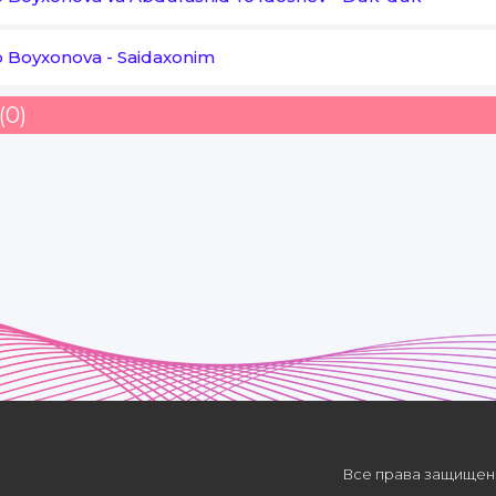
Ko'rsatding menga
Sevdirib sevishni o'rgatding menga
o Boyxonova
-
Saidaxonim
(0)
Ming shukurlar senga
Taqdiru a'zam
Shunday mard erkakni
Uchartding menga
Ancha munchada yo'q
Bizning ishqimiz
Muhabbat taftida
Yondik ikkimiz
Все права защищены