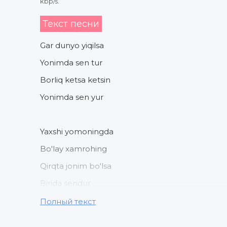
kbp/s.
Текст песни
Gar dunyo yiqilsa
Yonimda sen tur
Borliq ketsa ketsin
Yonimda sen yur
Yaxshi yomoningda
Bo'lay xamrohing
Qirqta jonim bo'lsa
Birida sendur
Полный текст
Ancha munchada yo'q