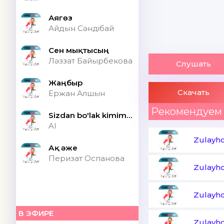
Аягөз
Айдын Сәндібай
Сен мықтысың
Ләззат Байырбекова
Слушать
Жаңбыр
Скачать
Ержан Алшын
Рекомендуем
Sizdan bo'lak kimim bor ONA (Speed up)
AI
Zulayh
Ақ әже
Перизат Оспанова
Zulayh
Zulayh
В ЭФИРЕ
Zulayho