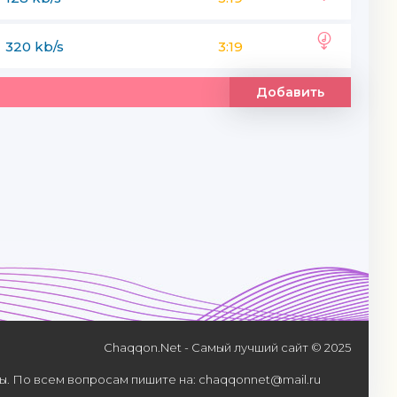
320 kb/s
3:19
Добавить
Chaqqon.Net - Самый лучший сайт © 2025
. По всем вопросам пишите на: chaqqonnet@mail.ru