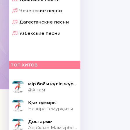
Чеченские песни
Дагестанские песни
Узбекские песни
ТОП ХИТОВ
Өмір бойы күліп жүрсек шіркін ай
Ән АІтам
Қыз ғұмыры
Назира Темурқызы
Достарым
Арайлым Мамырбекқызы