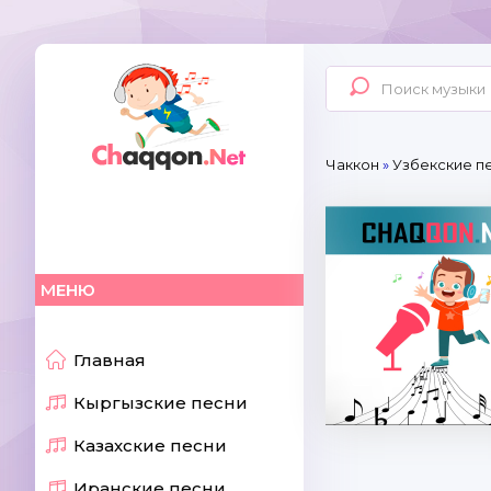
Чаккон
»
Узбекские п
МЕНЮ
Главная
Кыргызские песни
Казахские песни
Иранские песни