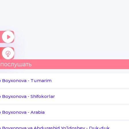
Bizning ishqimiz
Muhabbat taftida
Yondik ikkimiz
Layliyu Majnun
Tohiru Zuhrodek
Tarixda qoladi
 послушать
Bizning sevgimiz sevgimiz
o Boyxonova
-
Tumarim
Tarixda qoladi
o Boyxonova
-
Shifokorlar
Bizning sevgimiz sevgimiz
o Boyxonova
-
Arabia
Bir ayol ko'rar baxtni
 Boyxonova va Abdurashid Yo’ldoshev
-
Duk-duk