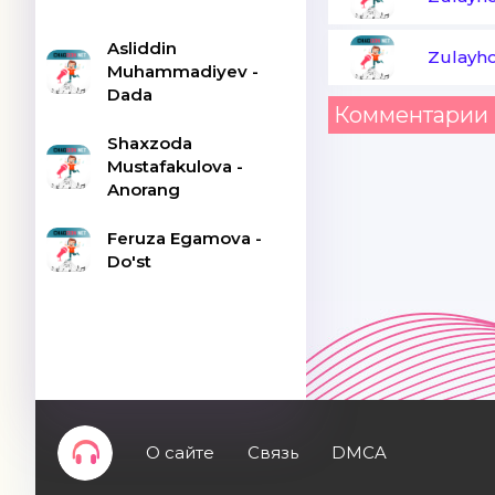
Asliddin
Zulayh
Muhammadiyev -
Dada
Комментарии 
Shaxzoda
Mustafakulova -
Anorang
Feruza Egamova -
Do'st
О сайте
Связь
DMCA