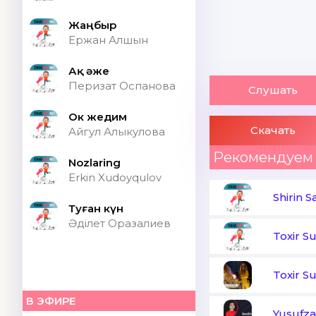
Жаңбыр
Ержан Алшын
Ақ әже
Перизат Оспанова
Слушать
Ок жедим
Скачать
Айгул Алыкулова
Рекомендуем
Nozlaring
Erkin Xudoyqulov
Shirin 
Туған күн
Әділет Оразалиев
Toxir S
Toxir S
В ЭФИРЕ
Yusufza