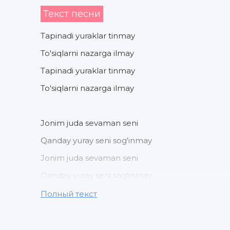
Текст песни
Tapinadi yuraklar tinmay
To'siqlarni nazarga ilmay
Tapinadi yuraklar tinmay
To'siqlarni nazarga ilmay
Jonim juda sevaman seni
Qanday yuray seni sog'inmay
Jonim juda sevaman seni
Qanday yuray seni sog'inmay
Полный текст
Qumsab seni har on azizim
Qalban yo'llay eng shirn so'zim