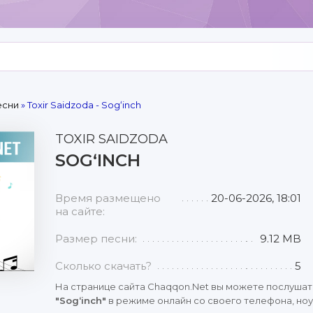
есни
» Toxir Saidzoda - Sogʻinch
TOXIR SAIDZODA
SOGʻINCH
Время размещено
20-06-2026, 18:01
на сайте:
Размер песни:
9.12 MB
Сколько скачать?
5
На странице сайта Chaqqon.Net вы можете послушат
"Sogʻinch"
в режиме онлайн со своего телефона, ноу