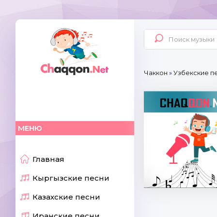
Чаккон
»
Узбекские п
МЕНЮ
Главная
Кыргызские песни
Казахские песни
Иранские песни