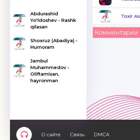
Abdurashid
Toxir A
Yo'ldoshev - Rashk
qilasan
Комментарии 
Shoxruz (Abadiya) -
Humoram
Jambul
Muhammedov -
Oliftamisan,
hayronman
О сайте
Связь
DMCA