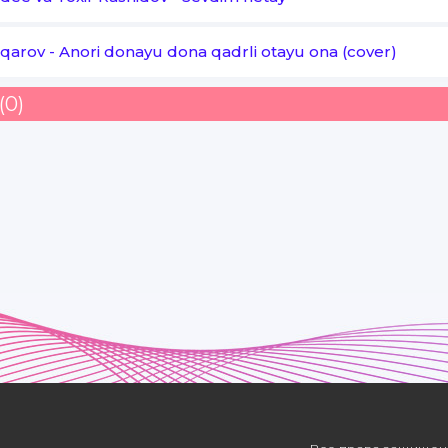
Jonim juda sevaman seni
sqarov
-
Anori donayu dona qadrli otayu ona (cover)
Qanday yuray seni sog'inmay
(0)