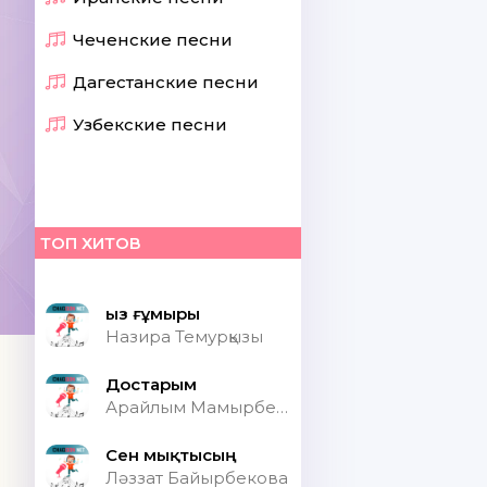
Чеченские песни
Дагестанские песни
Узбекские песни
ТОП ХИТОВ
Қыз ғұмыры
Назира Темурқызы
Достарым
Арайлым Мамырбекқызы
Сен мықтысың
Ләззат Байырбекова