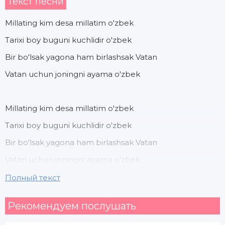
Текст песни
Millating kim desa millatim o'zbek
Tarixi boy buguni kuchlidir o'zbek
Bir bo'lsak yagona ham birlashsak Vatan
Vatan uchun joningni ayama o'zbek
Millating kim desa millatim o'zbek
Tarixi boy buguni kuchlidir o'zbek
Bir bo'lsak yagona ham birlashsak Vatan
Vatan uchun joningni ayama o'zbek
Полный текст
O'zbekiston fidoyingman fidoying
Рекомендуем послушать
O'zbekiston adoyingman adoying