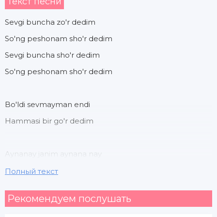
Текст песни
Sevgi buncha zo'r dedim
So'ng peshonam sho'r dedim
Sevgi buncha sho'r dedim
So'ng peshonam sho'r dedim
Bo'ldi sevmayman endi
Hammasi bir go'r dedim
Aynanay janim aynana nay
Sevsang o'lib qolarmiding
Полный текст
Kinolardakidek
Рекомендуем послушать