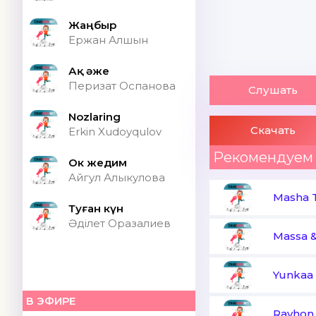
Жаңбыр
Ержан Алшын
Ақ әже
Перизат Оспанова
Слушать
Nozlaring
Скачать
Erkin Xudoyqulov
Рекомендуем
Ок жедим
Айгул Алыкулова
Masha T
Туған күн
Әділет Оразалиев
Massa &
Yunkaa
В ЭФИРЕ
Rayhon,