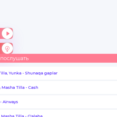
Yomon gap ko'paydi Yunichka tan ol
Gap ma'noli ta'lim oganimdamii
Matematikada alo baho
Birga kelsam keladi bahor
Bittayam tan olmasayam nahot
 послушать
Qo'shiqlarim beshing takrorda
illa, Yunka
-
Shunaqa gaplar
 Masha Tilla
-
Cash
-
Airways
 Masha Tilla
-
G'alaba