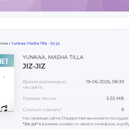
есни
» Yunkaa, Masha Tilla - Jiz-jiz
YUNKAA, MASHA TILLA
JIZ-JIZ
Время размещено
19-06-2026, 08:39
на сайте:
Размер песни:
5.55 MB
Сколько скачать?
9
На странице сайта Chaqqon.Net вы можете послушат
"Jiz-jiz"
в режиме онлайн со своего телефона, ноутбу