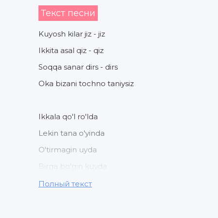
Текст песни
Kuyosh kilar jiz - jiz
Ikkita asal qiz - qiz
Soqqa sanar dirs - dirs
Oka bizani tochno taniysiz
Ikkala qo'l ro'lda
Lekin tana o'yinda
O'tirmagin uyda
Birga bo'gin kuyda
Полный текст
Ma'no qani deganlar savol
Zetrlar mani dardimda davo