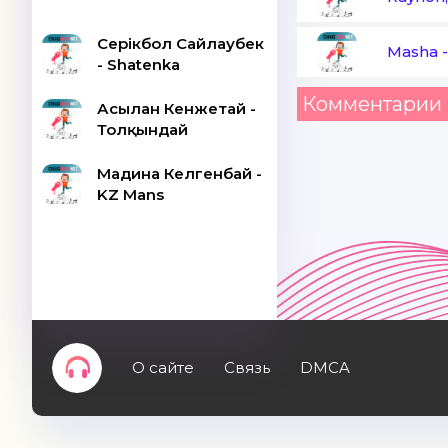
Серікбол Сайлаубек
Masha
- Shatenka
Комментарии 
Асылан Кенжетай -
Толқындай
Мадина Келгенбай -
KZ Mans
О сайте
Связь
DMCA