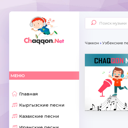
Чаккон
»
Узбекские п
МЕНЮ
Главная
Кыргызские песни
Казахские песни
Иранские песни