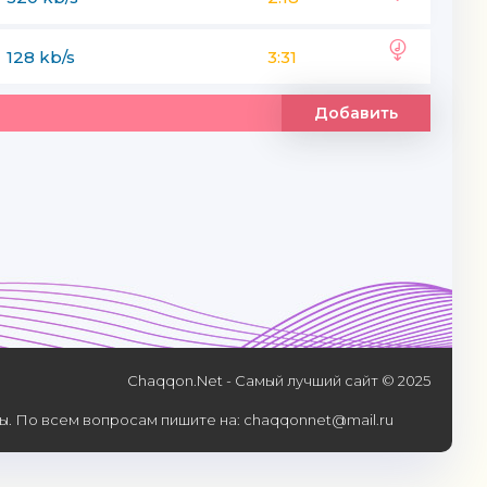
128 kb/s
3:31
Добавить
Chaqqon.Net - Самый лучший сайт © 2025
. По всем вопросам пишите на: chaqqonnet@mail.ru