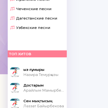
Чеченские песни
Дагестанские песни
Узбекские песни
ТОП ХИТОВ
Қыз ғұмыры
Назира Темурқызы
Достарым
Арайлым Мамырбекқызы
Сен мықтысың
Ләззат Байырбекова