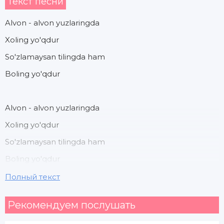
Текст песни
Alvon - alvon yuzlaringda
Xoling yo'qdur
So'zlamaysan tilingda ham
Boling yo'qdur
Alvon - alvon yuzlaringda
Xoling yo'qdur
So'zlamaysan tilingda ham
Boling yo'qdur
Полный текст
Bu dunyodan seni mendek
Рекомендуем послушать
Zoring yo'qdur