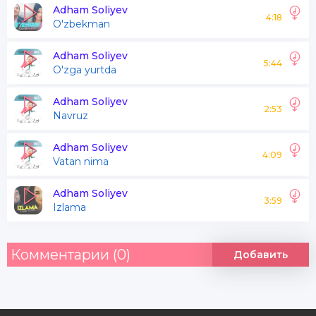
Armonlarga to'lib toshgan
Adham Soliyev
4:18
O'zbekman
Lolaginam
Adham Soliyev
5:44
O'zga yurtda
Har bahorda yo'qlab
Turgin lolaginam
Adham Soliyev
2:53
Navruz
Armonlarga to'lib toshgan
Lolaginam
Adham Soliyev
4:09
Vatan nima
Adham Soliyev
Har bahorda yo'qlab
3:59
Izlama
Turgin lolaginam
Комментарии (0)
Добавить
Seni qumsab necha kunlab
Kutar ko'nglim
Seni qumsab necha oylab