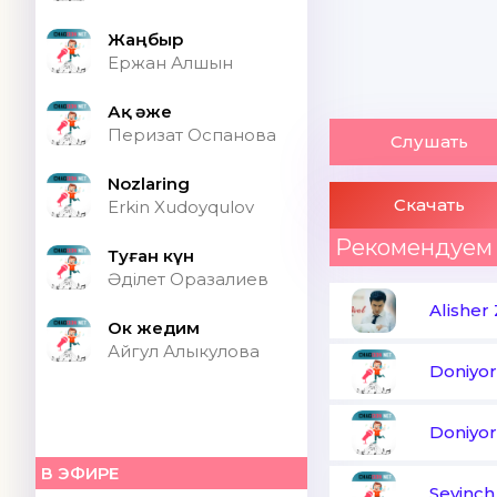
Жаңбыр
Ержан Алшын
Ақ әже
Перизат Оспанова
Слушать
Nozlaring
Скачать
Erkin Xudoyqulov
Рекомендуем
Туған күн
Әділет Оразалиев
Alisher
Ок жедим
Айгул Алыкулова
Doniyo
Doniyor
В ЭФИРЕ
Sevinch