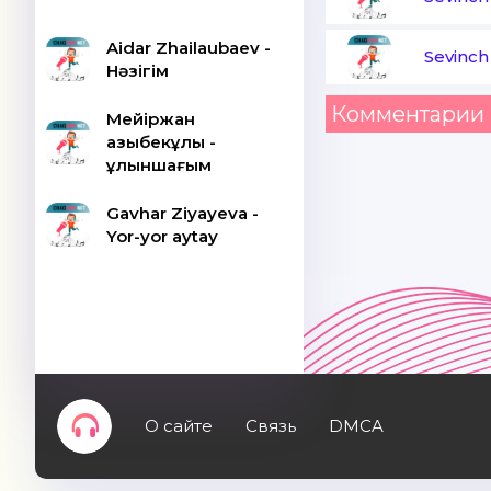
Aidar Zhailaubaev -
Sevinch
Нәзігім
Комментарии 
Мейіржан
Қазыбекұлы -
Құлыншағым
Gavhar Ziyayeva -
Yor-yor aytay
О сайте
Связь
DMCA