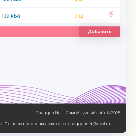
139 kb/s
3:12
Добавить
Chaqqon.Net - Самый лучший сайт © 2025
. По всем вопросам пишите на: chaqqonnet@mail.ru