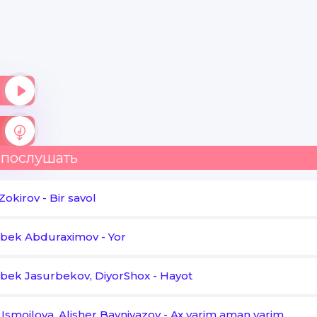
 послушать
 Zokirov
-
Bir savol
rbek Abduraximov
-
Yor
bek Jasurbekov, DiyorShox
-
Hayot
 Ismoilova, Alisher Bayniyazov
-
Ax yarim aman yarim