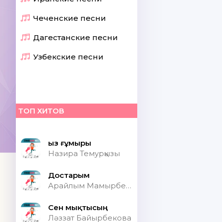
Чеченские песни
Дагестанские песни
Узбекские песни
ТОП ХИТОВ
Қыз ғұмыры
Назира Темурқызы
Достарым
Арайлым Мамырбекқызы
Сен мықтысың
Ләззат Байырбекова