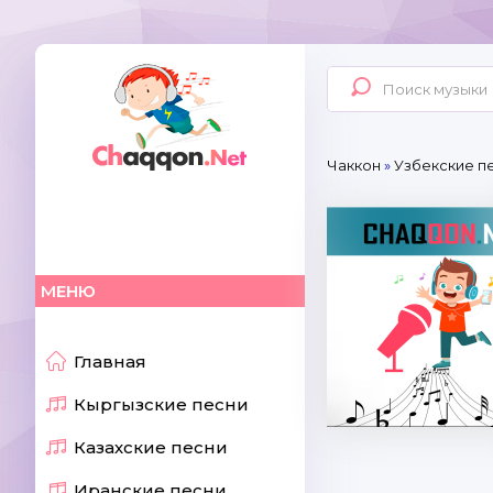
Чаккон
»
Узбекские п
МЕНЮ
Главная
Кыргызские песни
Казахские песни
Иранские песни