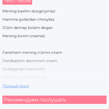
Текст песни
Mening baxtim duogo'yimsiz
Hamma gullardan chiroylisiz
O'zim demay bolam degan
Mening borim onamsiz
Farishtam mening o'zimni onam
Dardkashim darmonim onam
Soddaginam beozorim
Mening baxtm onamsiz
Полный текст
Hayotimga ma'no o'zingiz onam
Рекомендуем послушать
Dardlarimga davo so'zingiz onam