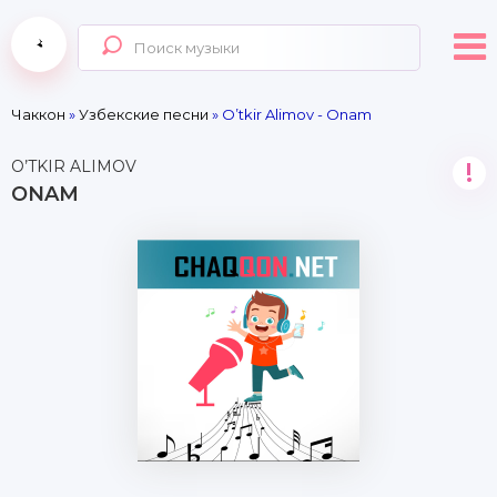
Чаккон
»
Узбекские песни
» O’tkir Alimov - Onam
O’TKIR ALIMOV
!
ONAM