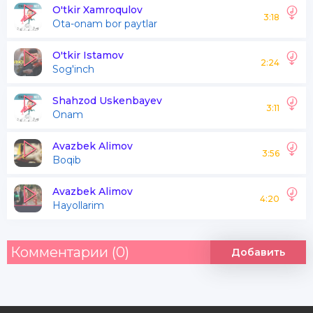
Ko'zlarimga suray izingiz onam
O'tkir Xamroqulov
3:18
Ota-onam bor paytlar
Chiroyligim beozor onam
O'tkir Istamov
2:24
Sog'inch
JOnimdan ming azizi jonimsiz onam
Eng go'zal betakror onimsiz onam
Shahzod Uskenbayev
3:11
Onam
Yagonamsiz mani borimsiz onam
Chiroyligim mehribon onam
Avazbek Alimov
3:56
Boqib
Avazbek Alimov
Jannatim onam tanda jonim siz
4:20
Hayollarim
Siz hammadan mehribonimsiz
Borim mani borlig'imsiz
Комментарии (0)
Добавить
Suyanchig'imsiz omonatimsiz