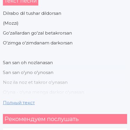
Текст песни
Dilrabo dil tushar dildorsan
(Mozzi)
Go'zallardan go'zal betakrorsan
O'zimga o'zimdanam darkorsan
San san oh nozlanasan
San san o'yno o'ynosan
Noz ila noz et takror o'ynasan
O'yna - o'yna menga darkor o'ynasan
Полный текст
Dilrabo dil tushar dildor o'ynasan
Рекомендуем послушать