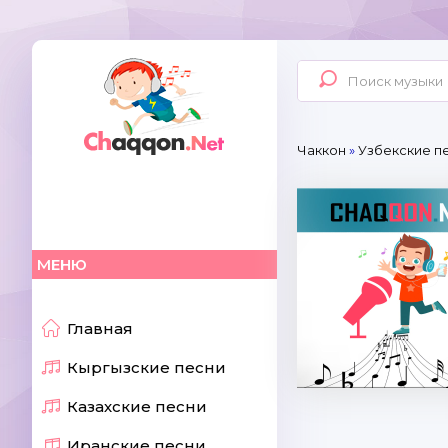
Чаккон
»
Узбекские п
МЕНЮ
Главная
Кыргызские песни
Казахские песни
Иранские песни