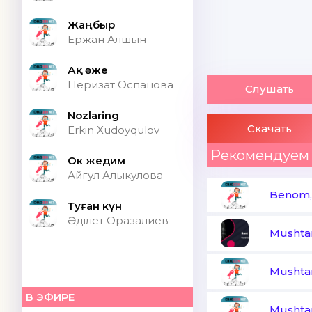
Жаңбыр
Ержан Алшын
Ақ әже
Перизат Оспанова
Слушать
Nozlaring
Скачать
Erkin Xudoyqulov
Рекомендуем
Ок жедим
Айгул Алыкулова
Benom, 
Туған күн
Әділет Оразалиев
Mushtar
Mushtar
В ЭФИРЕ
Mushtar