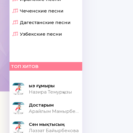
Чеченские песни
Дагестанские песни
Узбекские песни
ТОП ХИТОВ
Қыз ғұмыры
Назира Темурқызы
Достарым
Арайлым Мамырбекқызы
Сен мықтысың
Ләззат Байырбекова