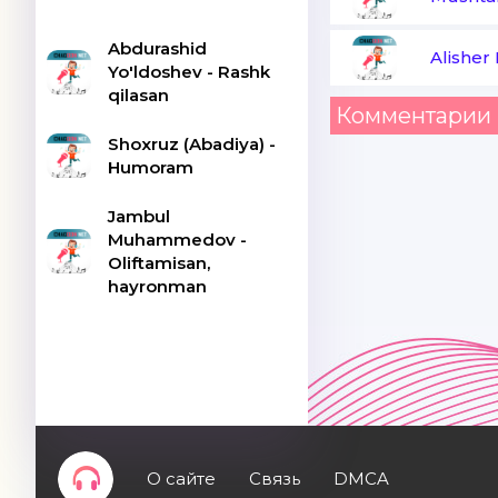
Abdurashid
Alisher 
Yo'ldoshev - Rashk
qilasan
Комментарии 
Shoxruz (Abadiya) -
Humoram
Jambul
Muhammedov -
Oliftamisan,
hayronman
О сайте
Связь
DMCA