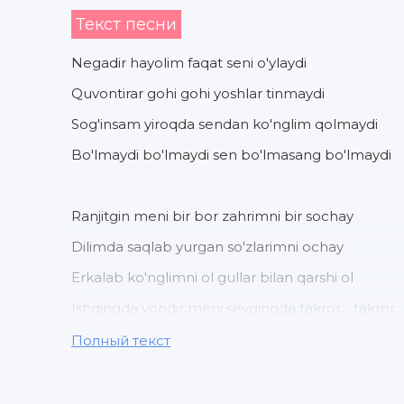
Текст песни
Negadir hayolim faqat seni o'ylaydi
Quvontirar gohi gohi yoshlar tinmaydi
Sog'insam yiroqda sendan ko'nglim qolmaydi
Bo'lmaydi bo'lmaydi sen bo'lmasang bo'lmaydi
Ranjitgin meni bir bor zahrimni bir sochay
Dilimda saqlab yurgan so'zlarimni ochay
Erkalab ko'nglimni ol gullar bilan qarshi ol
Ishqingda yondir meni sevgingda takror - takror
Полный текст
Sevgi - sevgi bu der ekan sevgi dilni yer ekan
Senga mehrim berguncha muzga bag'ring ber 