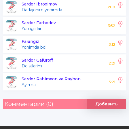
Qo'limdan tut ne bo'lsa ham
Sardor Ibroximov
3:00
Dadajonim yonimda
Bir umr qol yonimda
Sardor Farhodov
3:52
Yomg'irlar
Jonga tegdi g'avg'olar ham
Soxta ishqning ro'yolari ham
Farangiz
3:12
Yonimda bol
Boshdan qolsin dunyolari ham
Yonimda sen bo'lsang yetar
Sardor Gafuroff
2:21
Do'stlarim
Sardor Rahimxon va Rayhon
Sen bo'lmasang nima qilardim
3:21
Ayirma
Chin mehrni qaydan bilardim
Bu dunyoga qayta kelardim
Комментарии (0)
Добавить
Yonimda sen bo'lsang yetar
Yonimda bo'l har onimda