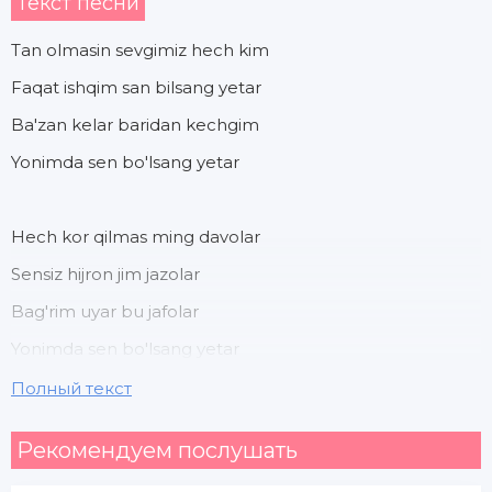
Текст песни
Tan olmasin sevgimiz hech kim
Faqat ishqim san bilsang yetar
Ba'zan kelar baridan kechgim
Yonimda sen bo'lsang yetar
Hech kor qilmas ming davolar
Sensiz hijron jim jazolar
Bag'rim uyar bu jafolar
Yonimda sen bo'lsang yetar
Полный текст
Yonimda bo'l har onimda
Рекомендуем послушать
Senga muhtoj bu holimda