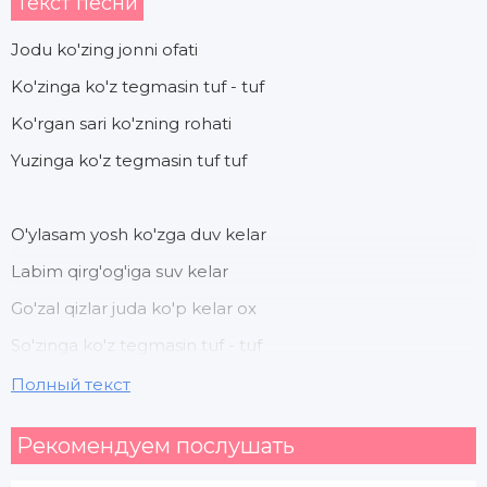
Текст песни
Jodu ko'zing jonni ofati
Ko'zinga ko'z tegmasin tuf - tuf
Ko'rgan sari ko'zning rohati
Yuzinga ko'z tegmasin tuf tuf
O'ylasam yosh ko'zga duv kelar
Labim qirg'og'iga suv kelar
Go'zal qizlar juda ko'p kelar ox
So'zinga ko'z tegmasin tuf - tuf
Полный текст
Yuzinga ko'z tegmasin ey jonim tuf tuf
Рекомендуем послушать
Ko'zinga ko'z tegmasin tuf tuf