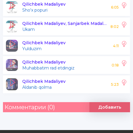
Qilichbek Madaliyev
6:05
Sho'x popuri
Laylidan kem emas bir joying
Ming Majnunga tavofdur poying
Qilichbek Madaliyev, Sanjarbek Madaliyev
8:02
Ukam
Ertayu kech qilay duoying
O husninga ko'z tegmasin tuf tuf
Qilichbek Madaliyev
4:11
Yulduzim
Yuzinga ko'z tegmasin ey jonim tuf tuf
Qilichbek Madaliyev
0:18
Muhabbatim rad etdingiz
Ko'zinga ko'z tegmasin tuf tuf
Qilichbek Madaliyev
5:23
Aldanib qolma
Комментарии (0)
Добавить