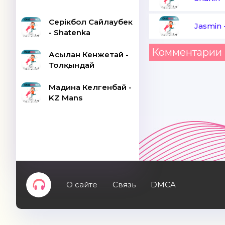
Серікбол Сайлаубек
Jasmin
- Shatenka
Комментарии 
Асылан Кенжетай -
Толқындай
Мадина Келгенбай -
KZ Mans
О сайте
Связь
DMCA