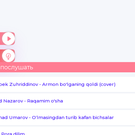
Erkaklaring oliy ximmat
Qizlar pulga sotar iffat
Qay tomonga ketding ummat
O'zgarmagan kafan qoldi
Do'stlik qoldi til uchida
Vafo yo'qdir qalb ichida
 послушать
So'zi yolg'on til uchida
bek Zuhriddinov
-
Armon bo'lganing qoldi (cover)
O'zgarmagan kafan qoldi
d Nazarov
-
Raqamim o'sha
mad Umarov
-
Oʻlmasingdan turib kafan bichsalar
-
Pora dilim