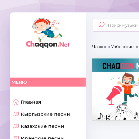
Чаккон
»
Узбекские п
МЕНЮ
Главная
Кыргызские песни
Казахские песни
Иранские песни