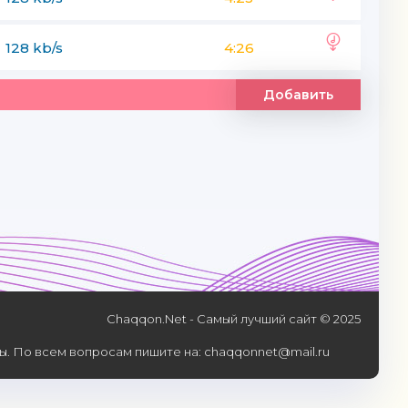
128 kb/s
4:26
Добавить
Chaqqon.Net - Самый лучший сайт © 2025
. По всем вопросам пишите на: chaqqonnet@mail.ru