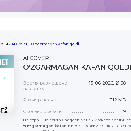
есни
» AI Cover - O'zgarmagan kafan qoldi
AI COVER
O'ZGARMAGAN KAFAN QOLD
Время размещено
15-06-2026, 21:58
на сайте:
Размер песни:
7.12 MB
Сколько скачать?
9
На странице сайта Chaqqon.Net вы можете послушат
"O'zgarmagan kafan qoldi"
в режиме онлайн со сво