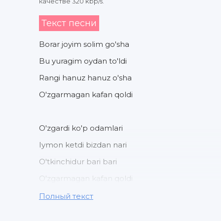
качестве 320 kbp/s.
Текст песни
Borar joyim solim go'sha
Bu yuragim oydan to'ldi
Rangi hanuz hanuz o'sha
O'zgarmagan kafan qoldi
O'zgardi ko'p odamlari
Iymon ketdi bizdan nari
O'tkinchidur bari bari
O'zgarmagan kafan qoldi
O'zgarmagan kafan qoldi
Полный текст