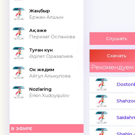
Жаңбыр
Ержан Алшын
Ақ әже
Перизат Оспанова
Слушать
Туған күн
Скачать
Әділет Оразалиев
Рекомендуем
Ок жедим
Айгул Алыкулова
Doston
Nozlaring
Erkin Xudoyqulov
Shahzo
Saidah
В ЭФИРЕ
Shahin