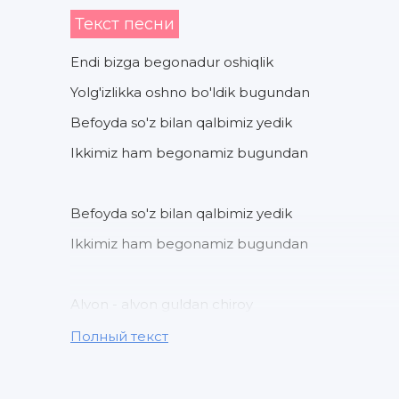
Текст песни
Endi bizga begonadur oshiqlik
Yolg'izlikka oshno bo'ldik bugundan
Befoyda so'z bilan qalbimiz yedik
Ikkimiz ham begonamiz bugundan
Befoyda so'z bilan qalbimiz yedik
Ikkimiz ham begonamiz bugundan
Alvon - alvon guldan chiroy
Olgan mening lolaginam
Полный текст
Armon - armon dilga armon
Solgan mening lolaginam