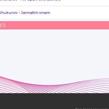
 Shukurov
-
Jannatim onam
Alvon - alvon guldan chiroy
(0)
Olgan mening lolaginam
Armon - armon dilga armon
Solgan mening lolaginam
Alvon - alvon guldan chiroy
Olgan mening lolaginam
Armon - armon dilga armon
Solgan mening lolaginam