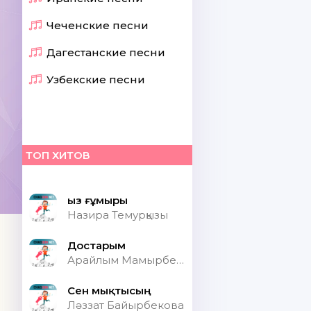
Чеченские песни
Дагестанские песни
Узбекские песни
ТОП ХИТОВ
Қыз ғұмыры
Назира Темурқызы
Достарым
Арайлым Мамырбекқызы
Сен мықтысың
Ләззат Байырбекова