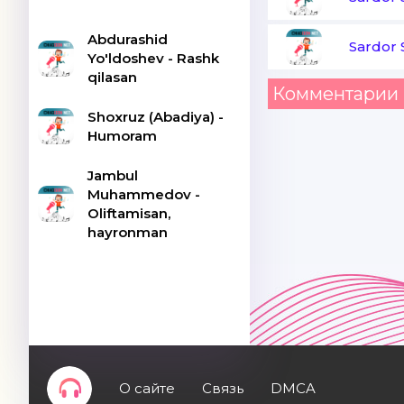
Abdurashid
Sardor
Yo'ldoshev - Rashk
qilasan
Комментарии 
Shoxruz (Abadiya) -
Humoram
Jambul
Muhammedov -
Oliftamisan,
hayronman
О сайте
Связь
DMCA