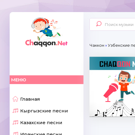
Чаккон
»
Узбекские п
МЕНЮ
Главная
Кыргызские песни
Казахские песни
Иранские песни