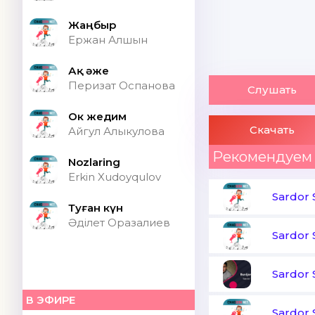
Жаңбыр
Ержан Алшын
Ақ әже
Перизат Оспанова
Слушать
Ок жедим
Скачать
Айгул Алыкулова
Рекомендуем
Nozlaring
Erkin Xudoyqulov
Sardor
Туған күн
Әділет Оразалиев
Sardor
Sardor
В ЭФИРЕ
Sardor