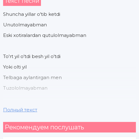
Текст песни
Shuncha yillar o'tib ketdi
Unutolmayabman
Eski xotiralardan qutulolmayabman
To'rt yil o'tdi besh yil o'tdi
Yoki olti yil
Telbaga aylantirgan men
Tuzololmayabman
Farzandlar bor uni
Полный текст
Baxtli qilgan yorini
Рекомендуем послушать
Lekin men uhcun hamon