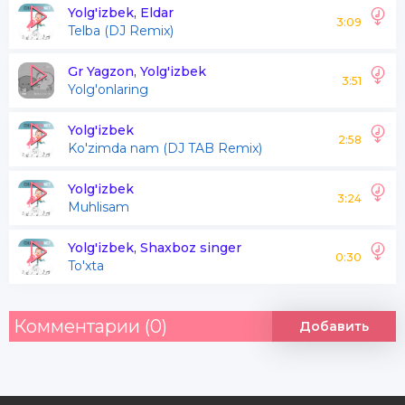
Ko'zlari xumor uni
Yolg'izbek, Eldar
3:09
Telba (DJ Remix)
Bilaman bu ishim xato
Gr Yagzon, Yolg'izbek
3:51
Yolg'onlaring
Bu ishim gunoh
Qo'limdan kelsayoq
Yolg'izbek
2:58
Ko'zimda nam (DJ TAB Remix)
Unutardim bugunoq
Yolg'izbek
3:24
Muhlisam
O'tdi to'yi yuragimni o'yib
Yolg'izbek, Shaxboz singer
Bevafoni go'shangkaga
0:30
To'xta
Keldim qo'yib
Комментарии (0)
Добавить
O'tdi to'yi yuragimni o'yib
Qadahimni to'ldiringlar
Ichay to'yib