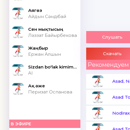
Аягөз
Айдын Сәндібай
Сен мықтысың
Ләззат Байырбекова
Слушать
Жаңбыр
Скачать
Ержан Алшын
Рекомендуем
Sizdan bo'lak kimim bor ONA (Speed up)
AI
Asad, N
Ақ әже
Перизат Оспанова
Asad To
Nodira
В ЭФИРЕ
Asad T