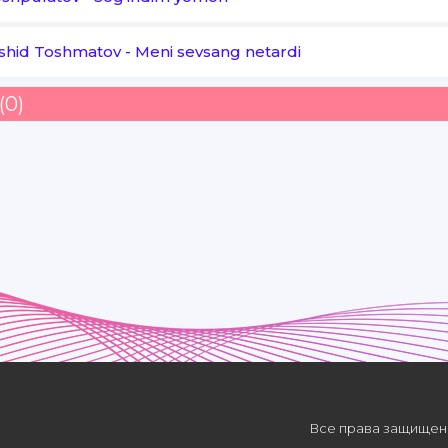
Qani shubha gumonlar
shid Toshmatov
-
Meni sevsang netardi
Qayda o'sha yomonlar
(0)
Baxtimizni ko'rib qo'ysinlar
Go'yo Layli Majnun singari
Yursak havas qilarlar ko'rib
Kezaylik yur gul bog'larini
Sevmaganlar ketsinlar yonib
Kerak emas dunyolari
Qurib ketsin tillolari
Kel ikkimiz ketaylik nari
Все права защищены