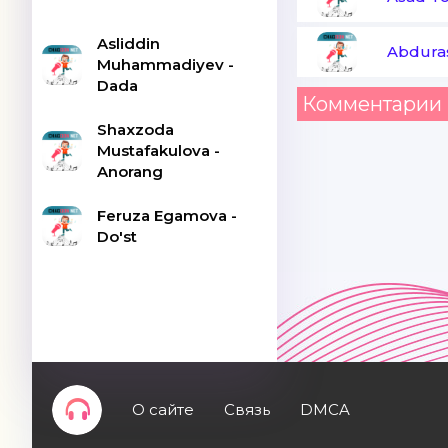
Asliddin
Abdura
Muhammadiyev -
Dada
Комментарии 
Shaxzoda
Mustafakulova -
Anorang
Feruza Egamova -
Do'st
О сайте
Связь
DMCA