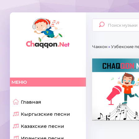
Чаккон
»
Узбекские п
МЕНЮ
Главная
Кыргызские песни
Казахские песни
Иранские песни