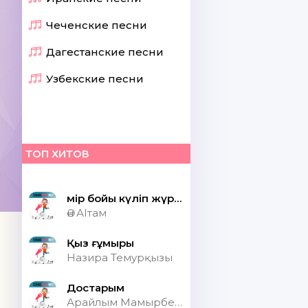
Чеченские песни
Дагестанские песни
Узбекские песни
ТОП ХИТОВ
Өмір бойы күліп жүрсек шіркін ай
Ән АІтам
Қыз ғұмыры
Назира Темурқызы
Достарым
Арайлым Мамырбекқызы