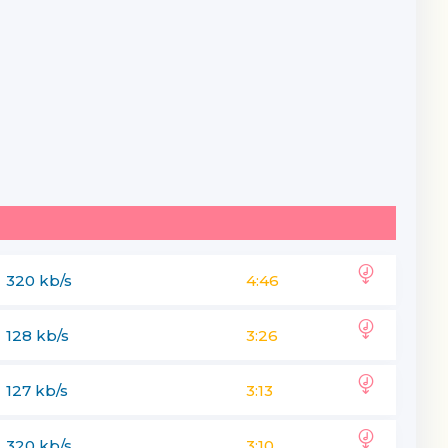
320 kb/s
4:46
128 kb/s
3:26
127 kb/s
3:13
320 kb/s
3:10