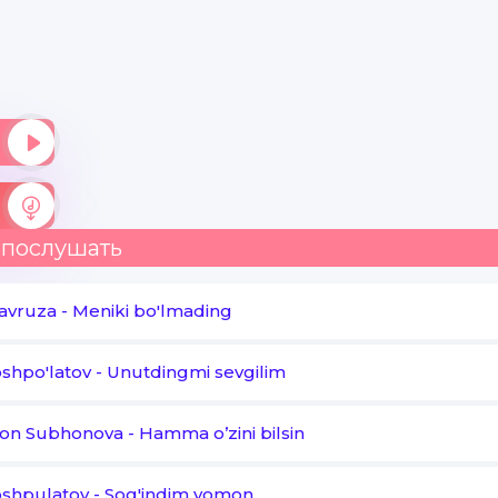
Ketaylik yur baxt tomon sari
Ey sevsang bilsin dunyolari
Ishqqa to'lib daryolar
Ko'rolmaslar kuyib o'lsinlar
Qani shubha gumonlar
 послушать
Qayda o'sha yomonlar
avruza
-
Meniki bo'lmading
Baxtimizni ko'rib qo'ysinlar
shpo'latov
-
Unutdingmi sevgilim
Ey sevsang bilsin dunyolari
xon Subhonova
Ishqqa to'lib daryolar
-
Hamma o’zini bilsin
Ko'rolmaslar kuyib o'lsinlar
oshpulatov
-
Sog'indim yomon