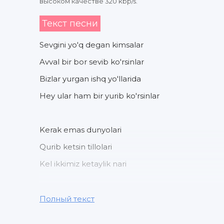
высоком качестве 320 kbp/s.
Текст песни
Sevgini yo'q degan kimsalar
Avval bir bor sevib ko'rsinlar
Bizlar yurgan ishq yo'llarida
Hey ular ham bir yurib ko'rsinlar
Kerak emas dunyolari
Qurib ketsin tillolari
Kel ikkimiz ketaylik nari
Bitmaydi hech g'iybatlari
Полный текст
Tugamas malomatlari