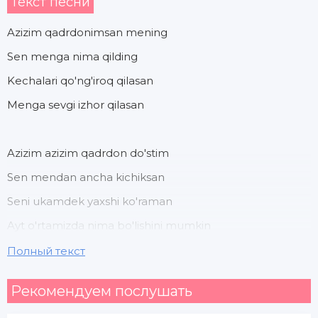
Текст песни
Azizim qadrdonimsan mening
Sen menga nima qilding
Kechalari qo'ng'iroq qilasan
Menga sevgi izhor qilasan
Azizim azizim qadrdon do'stim
Sen mendan ancha kichiksan
Seni ukamdek yaxshi ko'raman
Ayt o'rtamizda nima bo'lishini mumkin
Полный текст
Azizim qadrdonimsan mening
Рекомендуем послушать
Menla bo'lishni istasang hamon