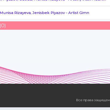
Faqat oldinga yurar
Munisa Rizayeva, Jenisbek Piyazov
-
Artist Gimn
Cheksiz quvonch
(0)
Gollar urganda
Orzu ishonch muhlislarda
Kuchla ishonch o'zini qo'lida
O'zbekiston g'alaba yo'lida
Все права защищены