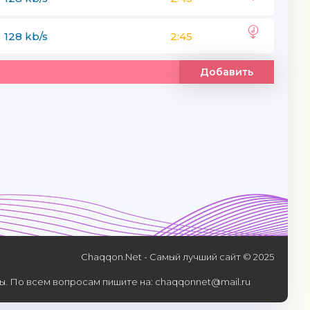
128 kb/s
2:45
Добавить
Chaqqon.Net - Самый лучший сайт © 2025
. По всем вопросам пишите на: chaqqonnet@mail.ru