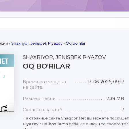
есни
» Shaxriyor, Jenisbek Piyazov - Oq bo'rilar
SHAXRIYOR, JENISBEK PIYAZOV
OQ BO'RILAR
Время размещено
13-06-2026, 09:17
на сайте:
Размер песни:
7.38 MB
Сколько скачать?
7
На странице сайта Chaqqon.Net вы можете послушат
Piyazov "Oq bo'rilar"
в режиме онлайн со своего тел