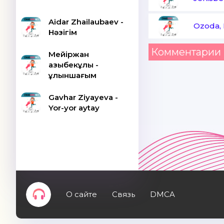
Aidar Zhailaubaev -
Ozoda, 
Нәзігім
Комментарии 
Мейіржан
Қазыбекұлы -
Құлыншағым
Gavhar Ziyayeva -
Yor-yor aytay
О сайте
Связь
DMCA