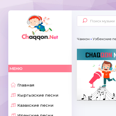
Чаккон
»
Узбекские п
МЕНЮ
Главная
Кыргызские песни
Казахские песни
Иранские песни