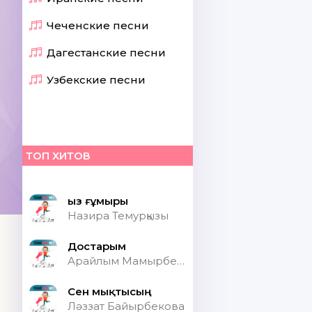
Чеченские песни
Дагестанские песни
Узбекские песни
ТОП ХИТОВ
Қыз ғұмыры
Назира Темурқызы
Достарым
Арайлым Мамырбекқызы
Сен мықтысың
Ләззат Байырбекова