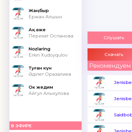
Жаңбыр
Ержан Алшын
Ақ әже
Перизат Оспанова
Слушать
Nozlaring
Скачать
Erkin Xudoyqulov
Рекомендуем
Туған күн
Әділет Оразалиев
Jenisbe
Ок жедим
Айгул Алыкулова
Jenisbe
В ЭФИРЕ
Jenisbe