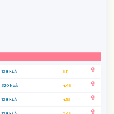
128 kb/s
5:11
320 kb/s
4:46
emir yo'llar
128 kb/s
4:55
128 kb/s
2:45