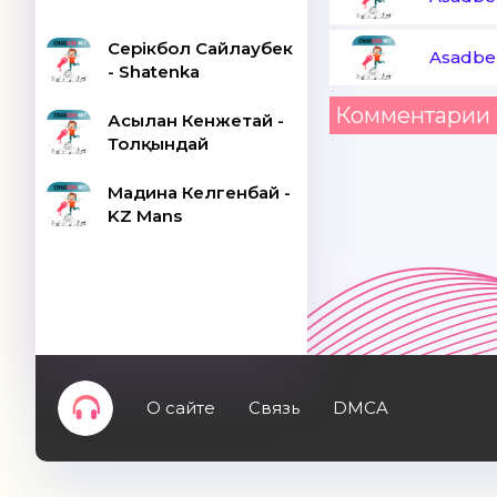
Серікбол Сайлаубек
Asadbe
- Shatenka
Комментарии 
Асылан Кенжетай -
Толқындай
Мадина Келгенбай -
KZ Mans
О сайте
Связь
DMCA