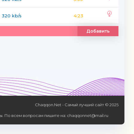
320 kb/s
4:23
Добавить
Chaqqon.Net - Самый лучший сайт © 2025
. По всем вопросам пишите на: chaqqonnet@mail.ru