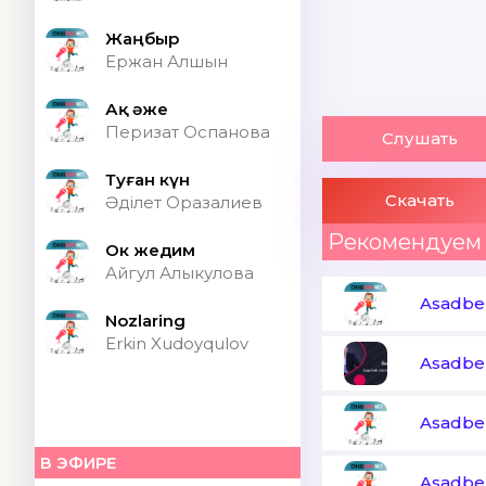
Жаңбыр
Ержан Алшын
Ақ әже
Перизат Оспанова
Слушать
Туған күн
Скачать
Әділет Оразалиев
Рекомендуем
Ок жедим
Айгул Алыкулова
Asadbe
Nozlaring
Erkin Xudoyqulov
Asadbe
Asadbe
В ЭФИРЕ
Asadbe