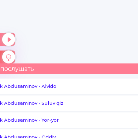
Sevgimni qilma uvol
Qadriga yet borida
Ro'moling oldi hayol
Seni hayoling qayda
Sevgimni qilma uvol
 послушать
Qadriga yet borida
k Abdusaminov
-
Alvido
Erkaginam o'zimni
k Abdusaminov
-
Suluv qiz
Ayta qolgin so'zingi
Men o'sha hofizingman
k Abdusaminov
-
Yor-yor
Tinglagin qo'shig'imni
k Abdusaminov
-
Oddiy