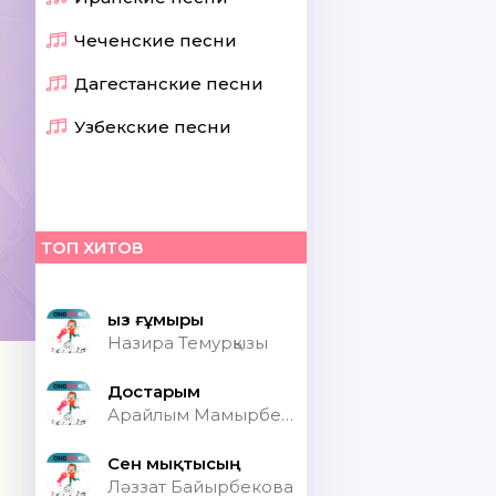
Чеченские песни
Дагестанские песни
Узбекские песни
ТОП ХИТОВ
Қыз ғұмыры
Назира Темурқызы
Достарым
Арайлым Мамырбекқызы
Сен мықтысың
Ләззат Байырбекова