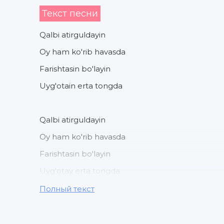
Текст песни
Qalbi atirguldayin
Oy ham ko'rib havasda
Farishtasin bo'layin
Uyg'otain erta tongda
Qalbi atirguldayin
Oy ham ko'rib havasda
Farishtasin bo'layin
Uyg'otay erta tongda
Полный текст
Ro'moling oldi hayol
Seni hayoling qayda