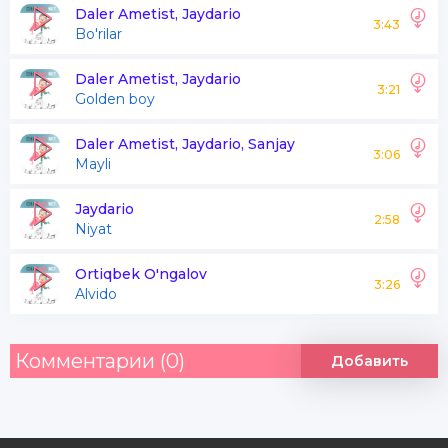
Nima bor nafsdan qiyin
Daler Ametist, Jaydario
3:43
Bo'rilar
Nafsingni tiy o'zingni odobli tut
Daler Ametist, Jaydario
3:21
Golden boy
Deyishdi ustoz nasihat qancha
Achitib gapirar do'st
Daler Ametist, Jaydario, Sanjay
3:06
Mayli
Ammo tushunmaymiz
Jaydario
2:58
Niyat
Peshona urilmaguncha
Ortiqbek O'ngalov
Peshona urilmaguncha
3:26
Alvido
Afsus
Комментарии (0)
Добавить