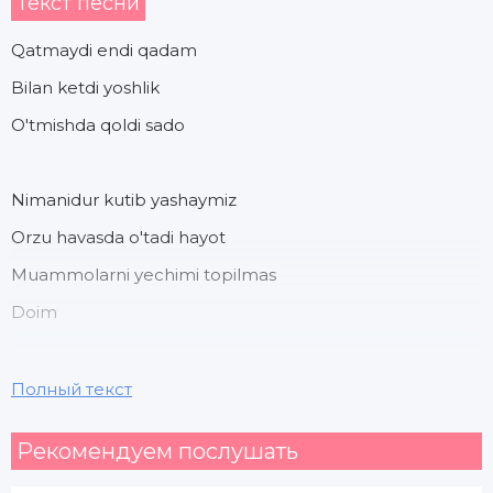
Текст песни
Qatmaydi endi qadam
Bilan ketdi yoshlik
O'tmishda qoldi sado
Nimanidur kutib yashaymiz
Orzu havasda o'tadi hayot
Muammolarni yechimi topilmas
Doim
Axir erkaksan sanda najot
Полный текст
Tarbiya berilar oilada kimgadir
Рекомендуем послушать
Tarbiya beradi ko'cha hayot