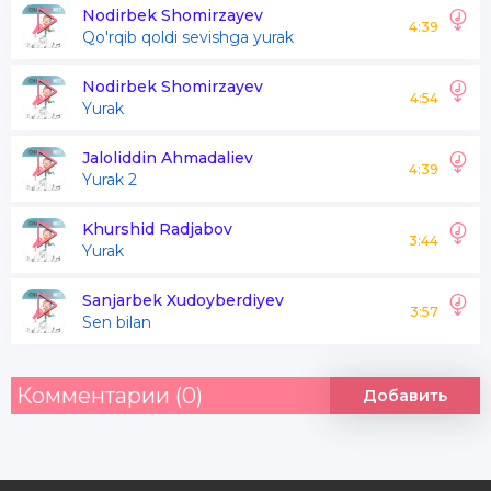
Bilmading tunlarim o'tga solding
Nodirbek Shomirzayev
4:39
Qo'rqib qoldi sevishga yurak
Alam alam alam
Nodirbek Shomirzayev
4:54
Yurak
Yana yana dil qoldi
Yurak yana yana yana jim qoldi
Jaloliddin Ahmadaliev
4:39
Yurak 2
Bilmading tunlarim o'tga solding
Alam alam alam
Khurshid Radjabov
3:44
Yurak
Sanjarbek Xudoyberdiyev
Soxta ko'zlaringdan yongandim
3:57
Sen bilan
Yolg'on so'zlaringa yongandim
Sog'inch og'ir ekan toldim
Комментарии (0)
Добавить
O'zim o'zim o'zimga qaytay
Tong otadi tun botadi