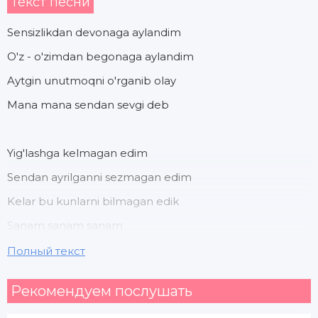
Текст песни
Sensizlikdan devonaga aylandim
O'z - o'zimdan begonaga aylandim
Aytgin unutmoqni o'rganib olay
Mana mana sendan sevgi deb
Yig'lashga kelmagan edim
Sendan ayrilganni sezmagan edim
Kelar bu kunlarni bilmagan edik
Sanam sanam sanam
Полный текст
Yana yana dil qoldi
Рекомендуем послушать
Yurak yana yana yana jim qoldi