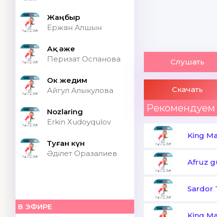
Жаңбыр
Ержан Алшын
Ақ әже
Перизат Оспанова
Слушать
Ок жедим
Скачать
Айгул Алыкулова
Рекомендуем
Nozlaring
Erkin Xudoyqulov
King Ma
Туған күн
Әділет Оразалиев
Afruz g
В ЭФИРЕ
King Ma