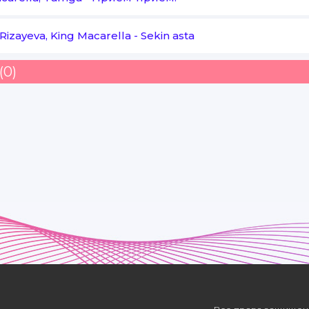
Senga boʻlgan sevgim
Rizayeva, King Macarella
-
Sekin asta
Nigohing menda koʻp
(0)
Boʻlgan ekan sezmasdim nega
Nahotki bu olov
Menga yongan boʻlsa dilingda
Sen eding yonimda
Lekin yonolmasdim har damda
Oʻzimni izlardim
Sen mendan yashirgan soʻzingda
Yodimga sen kelgandan