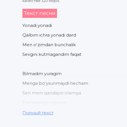
качестве 320 kbp/s.
Текст песни
Yonadi yonadi
Qalbim ichra yonadi dard
Men oʻzimdan bunchalik
Sevgini kutmagandim faqat
Bilmadim yuragim
Menga boʻysunmaydi hecham
Sen meni qandayin olamga
Tashlading jonginam
Полный текст
Yodimga sen kelgandan soʻng