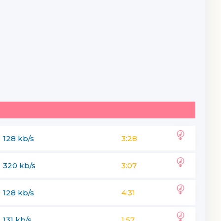
128 kb/s
3:28
320 kb/s
3:07
voz ber
128 kb/s
4:31
131 kb/s
1:57