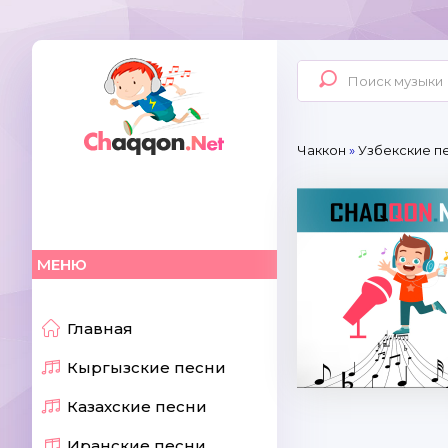
Чаккон
»
Узбекские п
МЕНЮ
Главная
Кыргызские песни
Казахские песни
Иранские песни