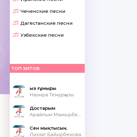
Чеченские песни
Дагестанские песни
Узбекские песни
ТОП ХИТОВ
Қыз ғұмыры
Назира Темурқызы
Достарым
Арайлым Мамырбекқызы
Сен мықтысың
Ләззат Байырбекова