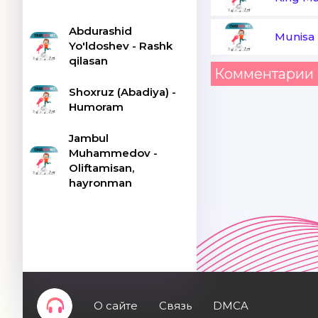
Abdurashid
Munisa 
Yo'ldoshev - Rashk
qilasan
Комментарии 
Shoxruz (Abadiya) -
Humoram
Jambul
Muhammedov -
Oliftamisan,
hayronman
О сайте
Связь
DMCA