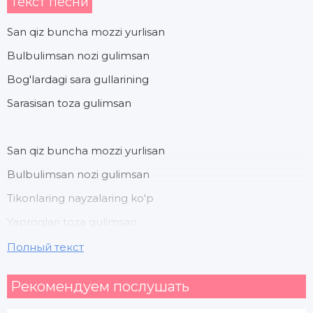
Текст песни
San qiz buncha mozzi yurlisan
Bulbulimsan nozi gulimsan
Bog'lardagi sara gullarining
Sarasisan toza gulimsan
San qiz buncha mozzi yurlisan
Bulbulimsan nozi gulimsan
Tikonlaring nayzalaring ko'p
Yaproqlari toza gulimsan
Полный текст
Bola tomar lablaringdan
Рекомендуем послушать
Yanoqladim man xumor adim man