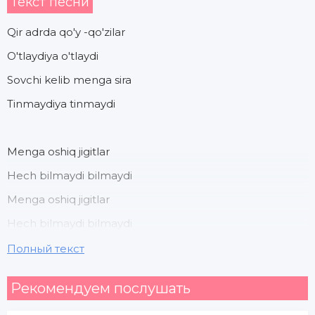
Текст песни
Qir adrda qo'y -qo'zilar
O'tlaydiya o'tlaydi
Sovchi kelib menga sira
Tinmaydiya tinmaydi
Menga oshiq jigitlar
Hech bilmaydi bilmaydi
Menga oshiq jigitlar
Hech bilmaydi bilmaydi
Полный текст
Cho'pon ota qiziman
Рекомендуем послушать
Qiziman ey qiziman