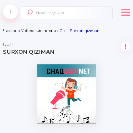
Чаккон
»
Узбекские песни
» Guli - Surxon qiziman
GULI
!
SURXON QIZIMAN