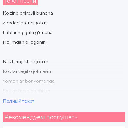
Текст песни
Ko'zing chiroyli buncha
Zimdan otar nigohini
Lablaring gulu g'uncha
Holimdan ol ogohini
Nozlaring shirn jonim
Ko'zlar tegib qolmasin
Yomonlar bor yomonga
So'zlar tegib qolmasin
Полный текст
Sen asragin o'zingni
Рекомендуем послушать
Yodlar yaiqn kelmasin