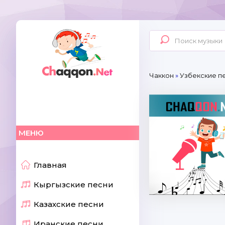
Чаккон
»
Узбекские п
МЕНЮ
Главная
Кыргызские песни
Казахские песни
Иранские песни