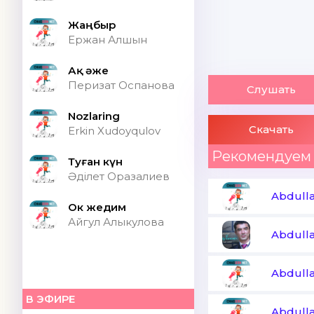
Жаңбыр
Ержан Алшын
Ақ әже
Перизат Оспанова
Слушать
Nozlaring
Скачать
Erkin Xudoyqulov
Рекомендуем
Туған күн
Әділет Оразалиев
Abdull
Ок жедим
Айгул Алыкулова
Abdull
Abdull
В ЭФИРЕ
Abdull