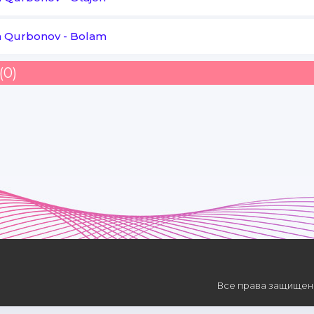
Allohga yolvorib
To o'lguncha xorib
a Qurbonov
-
Bolam
Yig'lamoq istarman
(0)
Ne ko'zda yosh to'kib
Ko'zysohimga cho'kib
To'yguncha ichib bo'kib
O'zimni o'zim so'kib
Yig'lamoq istarman
Все права защищены