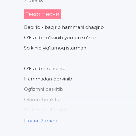
320 kbp/s.
Текст песни
Baqirib - baqirib hammani chaqirib
O'ksinib - o'ksinib yomon so'zlar
So'kinib yig'lamoq istarman
O'ksinib - xo'rsiinib
Hammadan berkinib
Og'izmni berkitib
Olamni berikitib
Yig'lamoq istarman
Полный текст
Ne ko'zda yosh to'kib