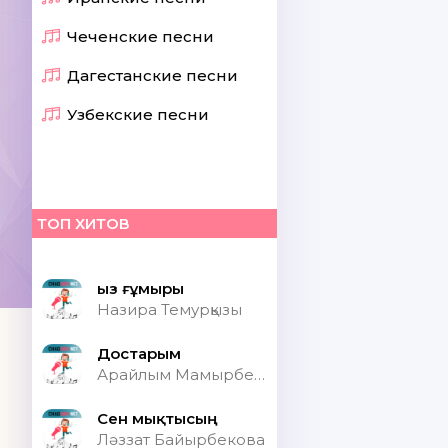
Чеченские песни
Дагестанские песни
Узбекские песни
ТОП ХИТОВ
Қыз ғұмыры
Назира Темурқызы
Достарым
Арайлым Мамырбекқызы
Сен мықтысың
Ләззат Байырбекова