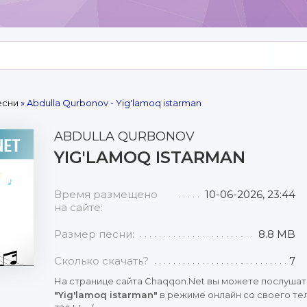
есни
» Abdulla Qurbonov - Yig'lamoq istarman
ABDULLA QURBONOV
YIG'LAMOQ ISTARMAN
Время размещено
10-06-2026, 23:44
на сайте:
Размер песни:
8.8 MB
Сколько скачать?
7
На странице сайта Chaqqon.Net вы можете послушат
"Yig'lamoq istarman"
в режиме онлайн со своего те