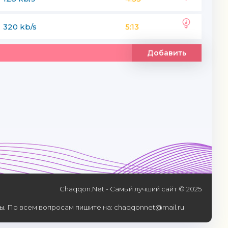
320 kb/s
5:13
Добавить
Chaqqon.Net - Самый лучший сайт © 2025
. По всем вопросам пишите на: chaqqonnet@mail.ru