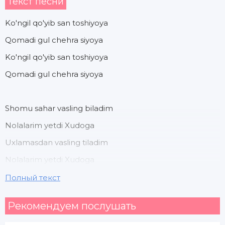
Текст песни
Ko'ngil qo'yib san toshiyoya
Qomadi gul chehra siyoya
Ko'ngil qo'yib san toshiyoya
Qomadi gul chehra siyoya
Shomu sahar vasling biladim
Nolalarim yetdi Xudoga
Uxlamasdan vasling tiladim
Nolalarim yetdi Xudoga
Полный текст
Baxtim galdi san yara yetdim
Рекомендуем послушать
San dilbari janana yetdim