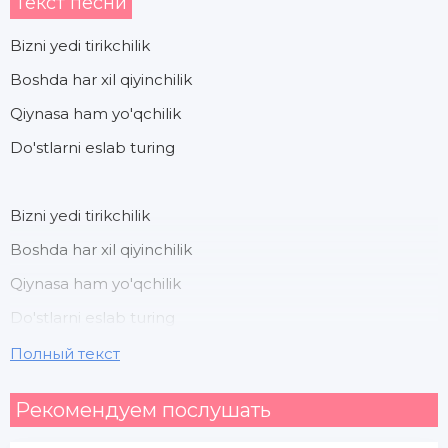
Текст песни
Bizni yedi tirikchilik
Boshda har xil qiyinchilik
Qiynasa ham yo'qchilik
Do'stlarni eslab turing
Bizni yedi tirikchilik
Boshda har xil qiyinchilik
Qiynasa ham yo'qchilik
Do'stlarni eslab turing
Полный текст
Eslang ahil inoq edik
Рекомендуем послушать
Har kuni quvnoq edik