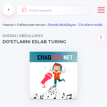
Чаккон
»
Узбекские песни
» Sherali Abdullayev - Do'stlarni eslab turing
SHERALI ABDULLAYEV
!
DO'STLARNI ESLAB TURING