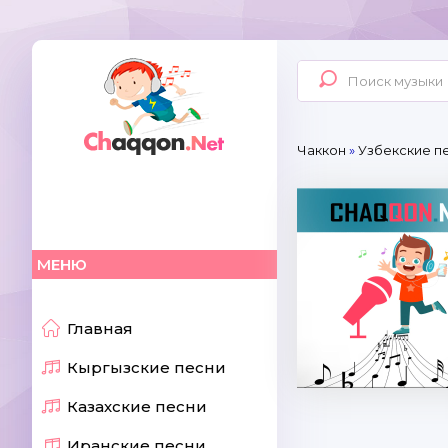
Чаккон
»
Узбекские п
МЕНЮ
Главная
Кыргызские песни
Казахские песни
Иранские песни