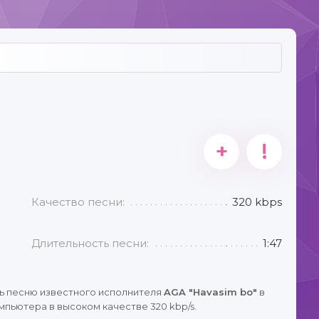
+
!
Качество песни:
320 kbps
Длительность песни:
1:47
ь песню известного исполнителя
AGA "Havasim bo"
в
мпьютера в высоком качестве 320 kbp/s.