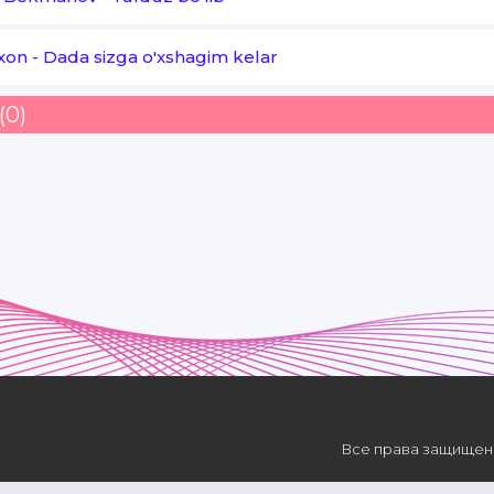
Man get deyanda get
xon
-
Dada sizga o'xshagim kelar
(0)
Все права защищены