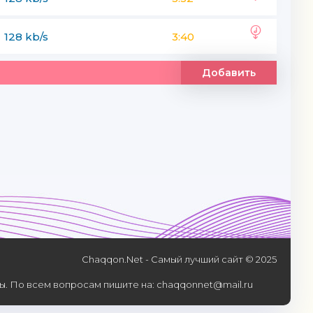
128 kb/s
3:40
Добавить
Chaqqon.Net - Самый лучший сайт © 2025
. По всем вопросам пишите на: chaqqonnet@mail.ru