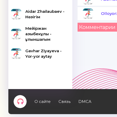
Aidar Zhailaubaev -
Olloyor
Нәзігім
Комментарии 
Мейіржан
Қазыбекұлы -
Құлыншағым
Gavhar Ziyayeva -
Yor-yor aytay
О сайте
Связь
DMCA