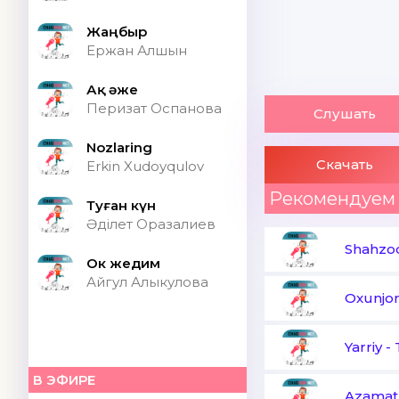
Жаңбыр
Ержан Алшын
Ақ әже
Перизат Оспанова
Слушать
Nozlaring
Скачать
Erkin Xudoyqulov
Рекомендуем
Туған күн
Әділет Оразалиев
Shahzo
Ок жедим
Айгул Алыкулова
Oxunjo
Yarriy
-
В ЭФИРЕ
Azamat