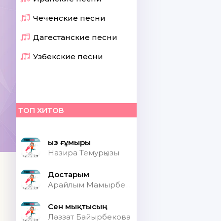
Чеченские песни
Дагестанские песни
Узбекские песни
ТОП ХИТОВ
Қыз ғұмыры
Назира Темурқызы
Достарым
Арайлым Мамырбекқызы
Сен мықтысың
Ләззат Байырбекова