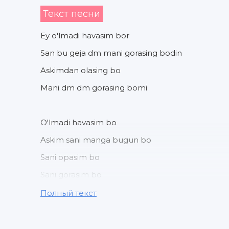
Текст песни
Ey o'lmadi havasim bor
San bu geja dm mani gorasing bodin
Askimdan olasing bo
Mani dm dm gorasing bomi
O'lmadi havasim bo
Askim sani manga bugun bo
Sani opasim bo
Sani gorasim bo
Полный текст
Sani sevasim bo
Teyimizda tachka yo'q kisada milyon