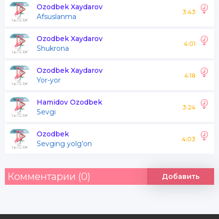
Olovlarga tashlab san ey malikam
Ozodbek Xaydarov
3:43
Afsuslanma
Malikam
Ozodbek Xaydarov
4:01
Shukrona
Mana keldim Toshkentga
Qaydasan ey nozlanurma
Ozodbek Xaydarov
4:18
Yor-yor
Malikam sevgim rost ob qochaman
To'y qilamiz Anjanda
Hamidov Ozodbek
3:24
Sevgi
Ozodbek
Anjacha sevgimu qo'yvorish yo'q bizda
4:03
Sevging yolg'on
Arazlama sevamanda nozlanurma
Kuyamanda shirin bu sevging
Комментарии (0)
Добавить
Anjacha sevgimu qo'yvorish yo'q bizda
Arazlama sevamanda nozlanurma