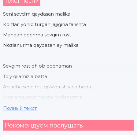
Текст песни
Seni sevdim qaydasan malika
Ko'zlari yonib turgan jajjigina farishta
Mandan qochma sevgim rost
Nozlanurma qaydasan ey malika
Sevgim rost oh ob qochaman
To'y qilamiz albatta
Anjacha sevgimu qo'yvorish yo'q bizda
Arazlama sevamanda nozlanurma
Kuyamanda shirin bu sevging
Полный текст
Рекомендуем послушать
Senga yozdim qancha xatlar