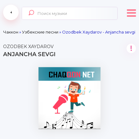
Чаккон
»
Узбекские песни
» Ozodbek Xaydarov - Anjancha sevgi
OZODBEK XAYDAROV
!
ANJANCHA SEVGI