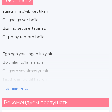
Текст песни
Yuragimni o'yib ket tikan
O'zgadiga yor bo'ldi
Bizning sevgi ertagimiz
O'qilmay tamom bo'ldi
Egninga yarashgan ko'ylak
Bo'ynilari to'la marjon
O'zgasin sevolmas yurak
Taqdirdan bu dil hayron
Полный текст
Uni to'yi bugun quyinglar sharob
Рекомендуем послушать
Yanchilgan yurak tortmoqda azob