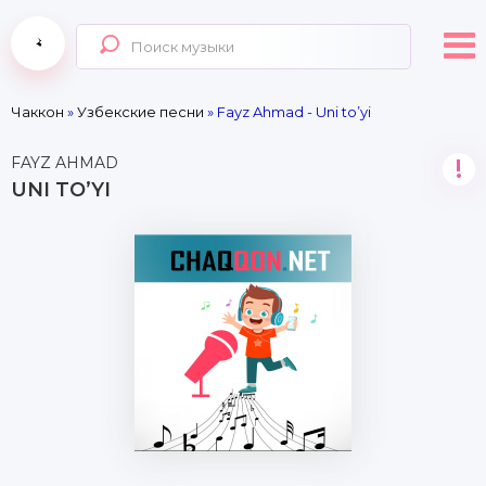
Чаккон
»
Узбекские песни
» Fayz Ahmad - Uni to’yi
FAYZ AHMAD
!
UNI TO’YI