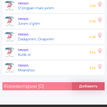
G'ariblikda topgan
Imron
2:56
O'zingsan mani jonim
Mulki shonim mani
Imron
3:06
Jonim o'g'lim
Goh yig'latib goh sarxush
Devona navo
Imron
4:26
Dadajonim, Onajonim
Tomirimda qo'shiq aytgan
Qonim mani
Imron
3:54
Kutib ol
Imron
Jonim mani ko'zim mani
3:54
Miranshox
Qoshim mani
Kiprigimda to'kilmagan
Комментарии (0)
Добавить
Yoshim mani
Aylanib ham o'rgilib ham