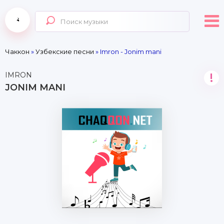
Чаккон
»
Узбекские песни
» Imron - Jonim mani
IMRON
!
JONIM MANI