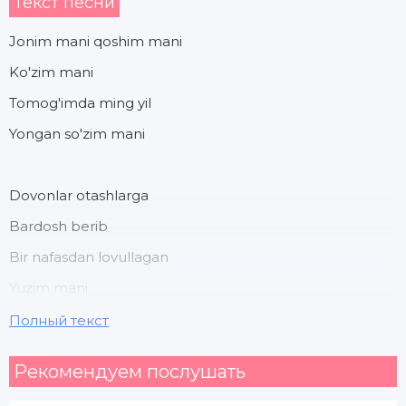
Текст песни
Jonim mani qoshim mani
Ko'zim mani
Tomog'imda ming yil
Yongan so'zim mani
Dovonlar otashlarga
Bardosh berib
Bir nafasdan lovullagan
Yuzim mani
Полный текст
Qoshim mani ko'zim mani
Рекомендуем послушать
Jonim mani