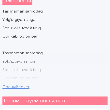
Текст песни
Tashnaman sahrodagi
Yolg'iz giyoh singari
Sen zilol suvdek tiniq
Qor kabi oq bir pari
Tashnaman sahrodagi
Yolg'iz giyoh singari
Sen zilol suvdek tiniq
Qor kabi oq bir pari
Полный текст
Kelmading bir ko'rgani
Рекомендуем послушать
Dardlarimni so'rgani