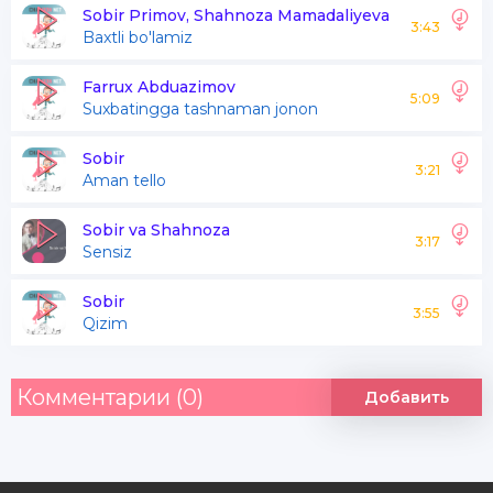
Yo'llaringa termulib
Sobir Primov, Shahnoza Mamadaliyeva
3:43
Baxtli bo'lamiz
So'ndi ko'ziming gavhari
Farrux Abduazimov
5:09
Suxbatingga tashnaman jonon
Hayolim og'ushida
Sen o'zing eding
Sobir
3:21
Aman tello
Ko'zlarim yoshlarida
Yig'ilgan dengiz eding
Sobir va Shahnoza
3:17
Sensiz
Sobir
Yosh boshimga shunchalar
3:55
Qizim
G;amni solgan sen eding
Sen eding sen eding
Комментарии (0)
Добавить
So'lmadi qalbimda ishq
Ajrab borar borgan sari