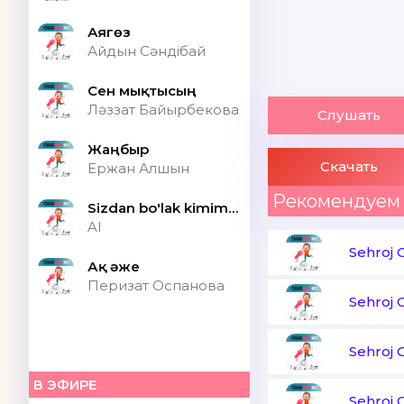
Аягөз
Айдын Сәндібай
Сен мықтысың
Ләззат Байырбекова
Слушать
Жаңбыр
Скачать
Ержан Алшын
Рекомендуем
Sizdan bo'lak kimim bor ONA (Speed up)
AI
Sehroj 
Ақ әже
Перизат Оспанова
Sehroj 
Sehroj 
В ЭФИРЕ
Sehroj 