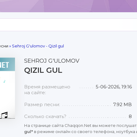
есни
» Sehroj G'ulomov - Qizil gul
SEHROJ G'ULOMOV
QIZIL GUL
Время размещено
5-06-2026, 19:16
на сайте:
Размер песни:
7.92 MB
Сколько скачать?
8
На странице сайта Chaqqon.Net вы можете послушат
gul"
в режиме онлайн со своего телефона, ноутбука 