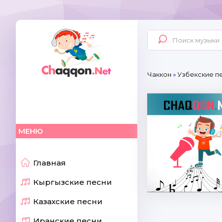
Чаккон
»
Узбекские п
МЕНЮ
Главная
Кыргызские песни
Казахские песни
Иранские песни