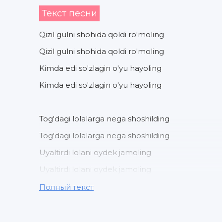
Текст песни
Qizil gulni shohida qoldi ro'moling
Qizil gulni shohida qoldi ro'moling
Kimda edi so'zlagin o'yu hayoling
Kimda edi so'zlagin o'yu hayoling
Tog'dagi lolalarga nega shoshilding
Tog'dagi lolalarga nega shoshilding
Uyaltirdi lolani oydek jamoling
Uyaltirdi lolani oydek jamoling
Полный текст
Qizil gulni shohida qoldi ro'moling
Qizil gulni shohida qoldi ro'moling