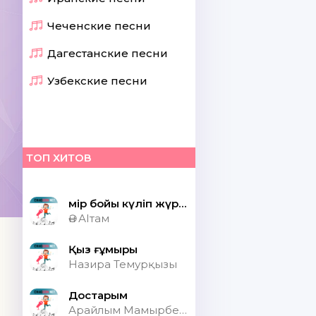
Чеченские песни
Дагестанские песни
Узбекские песни
ТОП ХИТОВ
Өмір бойы күліп жүрсек шіркін ай
Ән АІтам
Қыз ғұмыры
Назира Темурқызы
Достарым
Арайлым Мамырбекқызы