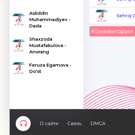
Asliddin
Sehroj 
Muhammadiyev -
Dada
Комментарии 
Shaxzoda
Mustafakulova -
Anorang
Feruza Egamova -
Do'st
О сайте
Связь
DMCA