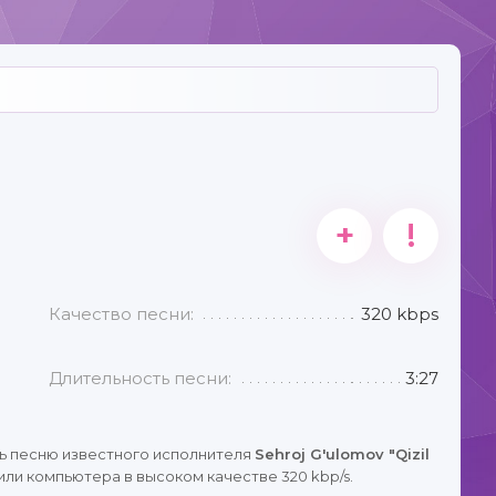
+
!
Качество песни:
320 kbps
Длительность песни:
3:27
ь песню известного исполнителя
Sehroj G'ulomov "Qizil
или компьютера в высоком качестве 320 kbp/s.