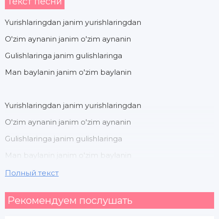
Текст песни
Yurishlaringdan janim yurishlaringdan
O'zim aynanin janim o'zim aynanin
Gulishlaringa janim gulishlaringa
Man baylanin janim o'zim baylanin
Yurishlaringdan janim yurishlaringdan
O'zim aynanin janim o'zim aynanin
Gulishlaringa janim gulishlaringa
Man baylanin janim o'zim baylanin
Полный текст
So'zlaring misli anar durdana
Рекомендуем послушать
Go'zlaring chaqnab yanar durdana