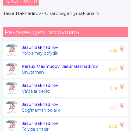
Текст песни
Jasur Bakhadirov - Charchagan yurakkinam
Рекомендуем послушать
Jasur Bakhadirov
3:25
Yo'qlamay qo'ydik
Farrux Maxmudov, Jasur Bakhadirov
2:27
Unutaman
Jasur Bakhadirov
3:18
Va'dalar berildi
Jasur Bakhadirov
3:54
Sog'inaman bolalik
Jasur Bakhadirov
3:32
To'yga chaqir