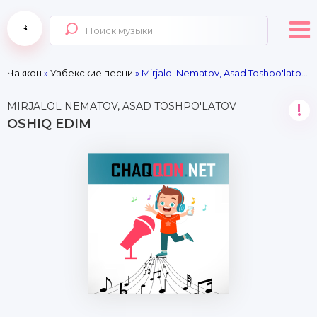
Чаккон
»
Узбекские песни
» Mirjalol Nematov, Asad Toshpo'latov - Oshiq edim
MIRJALOL NEMATOV, ASAD TOSHPO'LATOV
!
OSHIQ EDIM