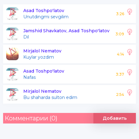
Achinmayin holimga
Asad Toshpo'latov
3:26
Unutdingmi sevgilim
Hayotim borim deganim
Jamshid Shavkatov, Asad Toshpo'latov
3:09
Dil
Hammadan ko'proq sevganim
Jabr bo'ldi jonimga
Mirjalol Nematov
4:14
Kuylar yozdim
Sendan so'nggi tilagim
Asad Toshpo'latov
3:37
Nafas
Endi bo'lmasa keragim
Mirjalol Nematov
Qaytarib ber yuragim
2:54
Bu shaharda sulton edim
Oshiq edim ko'zlarim yoshlab
Комментарии (0)
Добавить
Sevgim chetga otishdi
Pandlar yedim bugundan boshlab