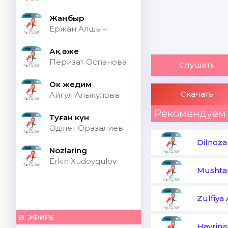
Жаңбыр
Ержан Алшын
Ақ әже
Перизат Оспанова
Слушать
Ок жедим
Скачать
Айгул Алыкулова
Рекомендуем
Туған күн
Әділет Оразалиев
Dilnoza
Nozlaring
Erkin Xudoyqulov
Mushta
Zulfiya
В ЭФИРЕ
Hayrini