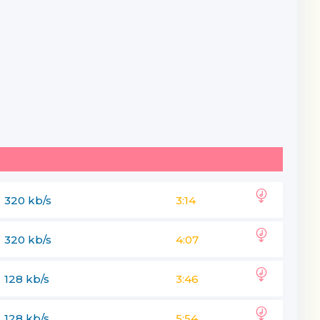
320 kb/s
3:14
320 kb/s
4:07
omoniman
128 kb/s
3:46
moni man
omoniman
128 kb/s
5:54