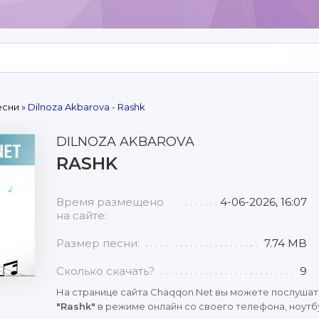
есни
» Dilnoza Akbarova - Rashk
DILNOZA AKBAROVA
RASHK
Время размещено
4-06-2026, 16:07
на сайте:
Размер песни:
7.74 MB
Сколько скачать?
9
На странице сайта Chaqqon.Net вы можете послушат
"Rashk"
в режиме онлайн со своего телефона, ноутбу