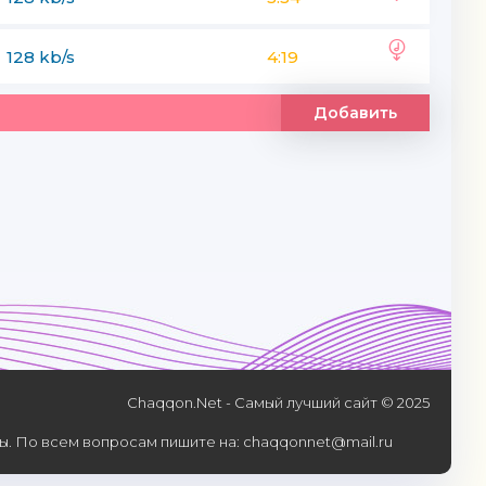
moni man
128 kb/s
4:19
Добавить
Chaqqon.Net - Самый лучший сайт © 2025
. По всем вопросам пишите на: chaqqonnet@mail.ru