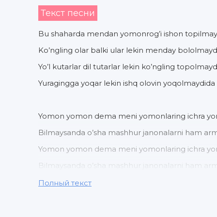
Текст песни
Bu shaharda mendan yomonrog’i ishon topilmay
Ko’ngling olar balki ular lekin menday bololmayd
Yo’l kutarlar dil tutarlar lekin ko’ngling topolmay
Yuragingga yoqar lekin ishq olovin yoqolmaydida
Yomon yomon dema meni yomonlaring ichra y
Bilmaysanda o’sha mashhur janonalarni ham ar
Yomon yomon dema meni yomonlaring ichra y
Bilmaysanda o’sha mashhur janonalarni ham ar
Полный текст
Yo’ling to’sar devonalar
Meni qalbim vayronalar