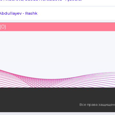
Bilmaysanda o’sha mashhur janonalarni ham ar
 Abdullayev
-
Rashk
(0)
Все права защищены