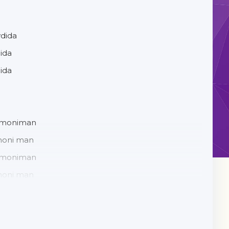
dida
ida
dida
omoniman
moni man
omoniman
moni man