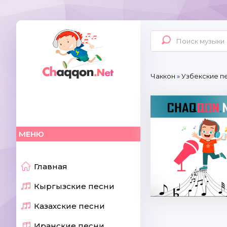
Чаккон
»
Узбекские п
МЕНЮ
Главная
Кыргызские песни
Казахские песни
Иранские песни