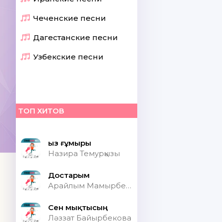
Чеченские песни
Дагестанские песни
Узбекские песни
ТОП ХИТОВ
Қыз ғұмыры
Назира Темурқызы
Достарым
Арайлым Мамырбекқызы
Сен мықтысың
Ләззат Байырбекова