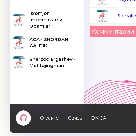
Ilxomjon
Sherali
Imomnazarov -
Odamlar
Комментарии 
AGA - SHORDAN
GALDIK
Sherzod Ergashev -
Muhtojingman
О сайте
Связь
DMCA