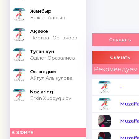
Жаңбыр
Ержан Алшын
Ақ әже
Перизат Оспанова
Слушать
Туған күн
Скачать
Әділет Оразалиев
Рекомендуем
Ок жедим
Айгул Алыкулова
-
Nozlaring
Erkin Xudoyqulov
Muzaffa
Muzaffa
В ЭФИРЕ
Muzaffa