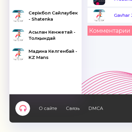
Серікбол Сайлаубек
Gavhar 
- Shatenka
Комментарии 
Асылан Кенжетай -
Толқындай
Мадина Келгенбай -
KZ Mans
О сайте
Связь
DMCA