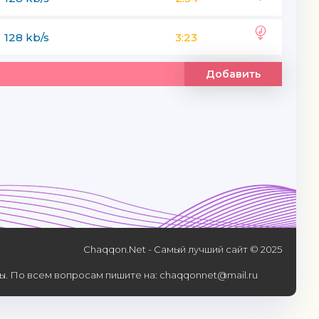
128 kb/s
3:23
Добавить
Chaqqon.Net - Самый лучший сайт © 2025
. По всем вопросам пишите на: chaqqonnet@mail.ru