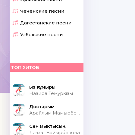
Чеченские песни
Дагестанские песни
Узбекские песни
ТОП ХИТОВ
Қыз ғұмыры
Назира Темурқызы
Достарым
Арайлым Мамырбекқызы
Сен мықтысың
Ләззат Байырбекова