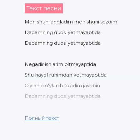
Текст песни
Men shuni angladim men shuni sezdim
Dadamning duosi yetmayabtida
Dadamning duosi yetmayabtida
Negadir ishlarim bitmayaptida
Shu hayol ruhimdan ketmayaptida
O'ylanib o'ylanib topdim javobin
Dadamning duosi yetmayabtida
Negadir ishlarim bitmayaptida
Полный текст
Shu hayol ruhimdan ketmayaptida
O'ylanib o'ylanib topdim javobin