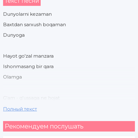
Текст песни
Dunyolarni kezaman
Baxtdan sarxush boqaman
Dunyoga
Hayot go'zal manzara
Ishonmasang bir qara
Olamga
G'am - g'ussaga ne hojat
Unga qilmang murojaat
Полный текст
So'zlarimga ishoning
Рекомендуем послушать
Qani yana yana