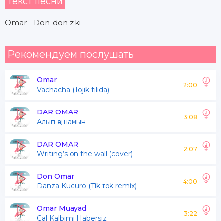
Текст песни
Omar - Don-don ziki
Рекомендуем послушать
Omar
2:00
Vachacha (Tojik tilida)
DAR OMAR
3:08
Алып қашамын
DAR OMAR
2:07
Writing’s on the wall (cover)
Don Omar
4:00
Danza Kuduro (Tik tok remix)
Omar Muayad
3:22
Çal Kalbimi Habersiz