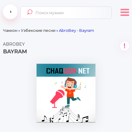
Чаккон
»
Узбекские песни
» AbroBey - Bayram
ABROBEY
!
BAYRAM