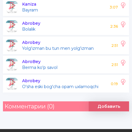
Uyalmaysanmi yurishga
Kaniza
3:07
Bayram
Yoʻq xohlasam chiqaman ishga
Olma ogʻzimga tushgani pishgan
Abrobey
2:36
Bolalik
Eskidan eskicha iboralar
Abrobey
2:51
Yolg'izman bu tun men yolg'izman
Kattani hurmat qilsin bolalar
Yangi zamon eski idoralar
AbroBey
2:51
Berma ko'p savol
Haqqingni bilmasang yoʻq adolat
Abrobey
0:19
O'sha eski bog'cha opam uxlamoqchi
Quvlamayman odamlar izidan
Oʻtib boʻlsin odamlar oʻzidan
Комментарии (0)
Добавить
Keragi yoʻq baland darvoza ham
Oʻrtadan quraman uy qursamam