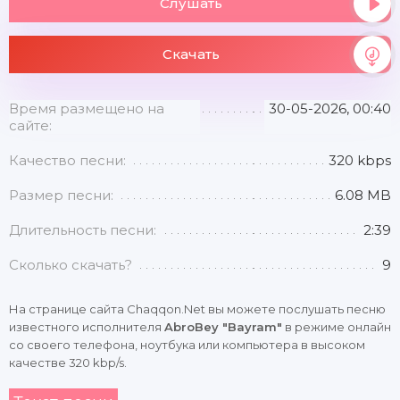
Слушать
Скачать
Время размещено на
30-05-2026, 00:40
сайте:
Качество песни:
320 kbps
Размер песни:
6.08 MB
Длительность песни:
2:39
Сколько скачать?
9
На странице сайта Chaqqon.Net вы можете послушать песню
известного исполнителя
AbroBey "Bayram"
в режиме онлайн
со своего телефона, ноутбука или компьютера в высоком
качестве 320 kbp/s.