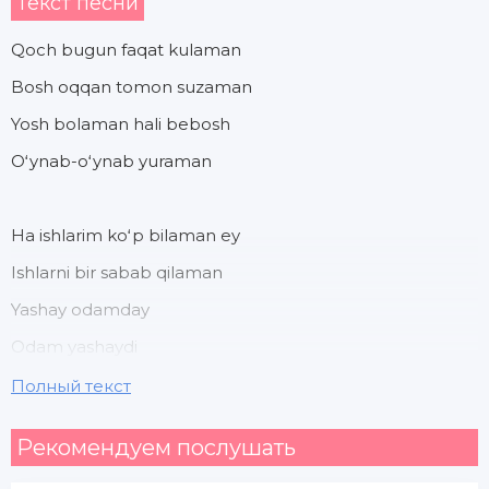
Текст песни
Qoch bugun faqat kulaman
Bosh oqqan tomon suzaman
Yosh bolaman hali bebosh
Oʻynab-oʻynab yuraman
Ha ishlarim koʻp bilaman ey
Ishlarni bir sabab qilaman
Yashay odamday
Odam yashaydi
Oʻynab-kulaman
Полный текст
Рекомендуем послушать
Boʻsh vaqtni sarfla ishga