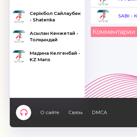
Серікбол Сайлаубек
SABI
-
К
- Shatenka
Комментарии 
Асылан Кенжетай -
Толқындай
Мадина Келгенбай -
KZ Mans
О сайте
Связь
DMCA