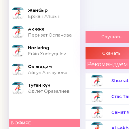
Жаңбыр
Ержан Алшын
Ақ әже
Перизат Оспанова
Слушать
Nozlaring
Скачать
Erkin Xudoyqulov
Рекомендуем
Ок жедим
Айгул Алыкулова
Shuxra
Туған күн
Әділет Оразалиев
Стас Т
Самат 
В ЭФИРЕ
Al Fakh