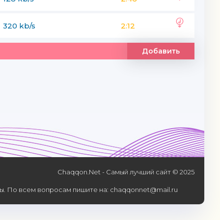
320 kb/s
2:12
Добавить
Chaqqon.Net - Самый лучший сайт © 2025
. По всем вопросам пишите на: chaqqonnet@mail.ru