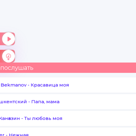
 послушать
t Bekmanov
-
Красавица моя
ашкентский
-
Папа, мама
Жанғазин
-
Ты любовь моя
er
-
Нежная