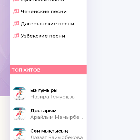
Чеченские песни
Дагестанские песни
Узбекские песни
ТОП ХИТОВ
Қыз ғұмыры
Назира Темурқызы
Достарым
Арайлым Мамырбекқызы
Сен мықтысың
Ләззат Байырбекова