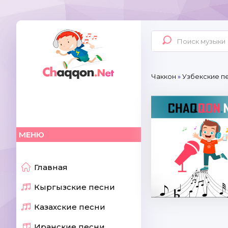
Чаккон
»
Узбекские п
МЕНЮ
Главная
Кыргызские песни
Казахские песни
Иранские песни